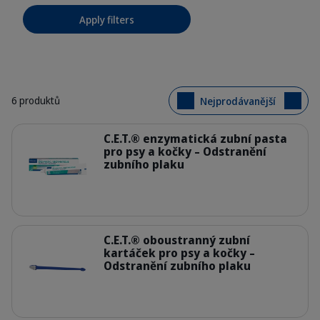
Apply filters
6 produktů
Nejprodávanější
Podrobnosti
C.E.T.® enzymatická zubní pasta
pro psy a kočky – Odstranění
zubního plaku
309623_Packshot_Enzymatic-Tooth
Podrobnosti
C.E.T.® oboustranný zubní
kartáček pro psy a kočky –
Odstranění zubního plaku
300164_CET_Dual-ended-toothbrus