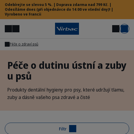
Odebírejte se slevou 5 %. | Doprava zdarma nad 799 Kč. |
Odesíláme dnes (při objednávce do 14:00 ve všední dny)! |
Vyrobeno ve Francii
Menu
Můj účet
Hledat
Košík
Péče o zdraví psů
Vet menu
Péče o dutinu ústní a zuby
u psů
Potřebujete pomoc?
Produkty dentální hygieny pro psy, které udržují tlamu,
zuby a dásně vašeho psa zdravé a čisté
Filtr