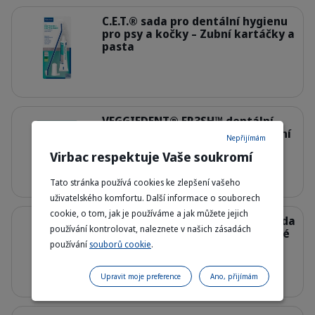
Podrobnosti
C.E.T.® sada pro dentální hygienu
pro psy a kočky – Zubní kartáčky a
pasta
309624_Kit_Enzymatic-Toothpaste_
Podrobnosti
VEGGIEDENT® FR3SH™ dentální
žvýkací plátky pro psy - Na čištění
Nepřijímám
zubů a svěží dech
Virbac respektuje Vaše soukromí
308899_Bag_Veggiedent-Fr3sh_XS_
Tato stránka používá cookies ke zlepšení vašeho
uživatelského komfortu. Další informace o souborech
Podrobnosti
cookie, o tom, jak je používáme a jak můžete jejich
Vet Aquadent® FR3SH™ ústní voda
používání kontrolovat, naleznete v našich zásadách
pro psy a kočky – Roztok do pitné
používání
souborů cookie
.
vody proti zubnímu plaku
309128_Bottle-metering_Vet-Aquad
Upravit moje preference
Ano, přijímám
Podrobnosti