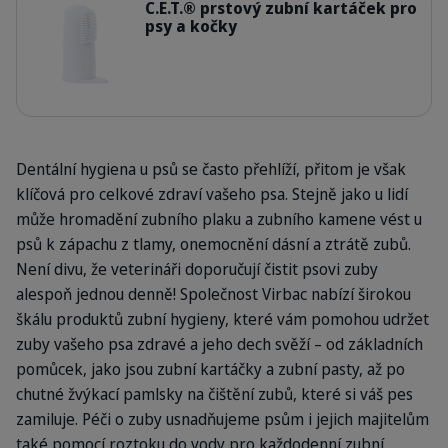
C.E.T.® prstový zubní kartáček pro
psy a kočky
170180_finger-toothbrush_face.jpg
Dentální hygiena u psů se často přehlíží, přitom je však
klíčová pro celkové zdraví vašeho psa. Stejně jako u lidí
může hromadění zubního plaku a zubního kamene vést u
psů k zápachu z tlamy, onemocnění dásní a ztrátě zubů.
Není divu, že veterináři doporučují čistit psovi zuby
alespoň jednou denně! Společnost Virbac nabízí širokou
škálu produktů zubní hygieny, které vám pomohou udržet
zuby vašeho psa zdravé a jeho dech svěží – od základních
pomůcek, jako jsou zubní kartáčky a zubní pasty, až po
chutné žvýkací pamlsky na čištění zubů, které si váš pes
zamiluje. Péči o zuby usnadňujeme psům i jejich majitelům
také pomocí roztoku do vody pro každodenní zubní