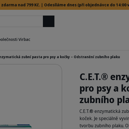
 zdarma nad 799 Kč. | Odesíláme dnes (při objednávce do 14:00 v
Hledat
polečnosti Virbac
enzymatická zubní pasta pro psy a kočky – Odstranění zubního plaku
C.E.T.® enz
pro psy a k
zubního pl
C.E.T.® enzymatická zub
koček. Je speciálně vyvi
tvorbu zubního plaku. 