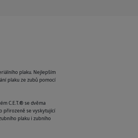
iálního plaku. Nejlepším
ání plaku ze zubů pomocí
stém C.E.T.® se dvěma
 přirozeně se vyskytující
zubního plaku i zubního