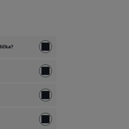
líčka?