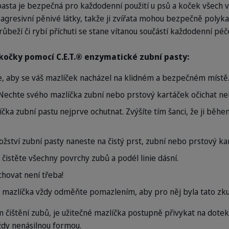
pasta je bezpečná pro každodenní použití u psů a koček všech 
gresivní pěnivé látky, takže ji zvířata mohou bezpečně polyka
růbeží či rybí příchuti se stane vítanou součástí každodenní pé
 kočky pomocí C.E.T.® enzymatické zubní pasty:
ěte, aby se váš mazlíček nacházel na klidném a bezpečném místě
echte svého mazlíčka zubní nebo prstový kartáček očichat neb
čka zubní pastu nejprve ochutnat. Zvýšíte tím šanci, že ji běh
žství zubní pasty naneste na čistý prst, zubní nebo prstový ka
a čistěte všechny povrchy zubů a podél linie dásní.
chovat není třeba!
 mazlíčka vždy odměňte pomazlením, aby pro něj byla tato zkuš
 čištění zubů, je užitečné mazlíčka postupně přivykat na dotek
ždy nenásilnou formou.