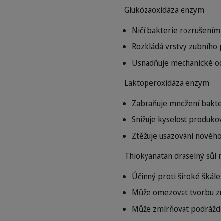
Glukózaoxidáza
enzym
Ničí bakterie rozrušení
Rozkládá vrstvy zubního 
Usnadňuje mechanické od
Laktoperoxidáza
enzym
Zabraňuje množení bakter
Snižuje kyselost produko
Ztěžuje usazování nového
Thiokyanatan draselný
sůl 
Účinný proti široké škále 
Může omezovat tvorbu zub
Může zmírňovat podráždě