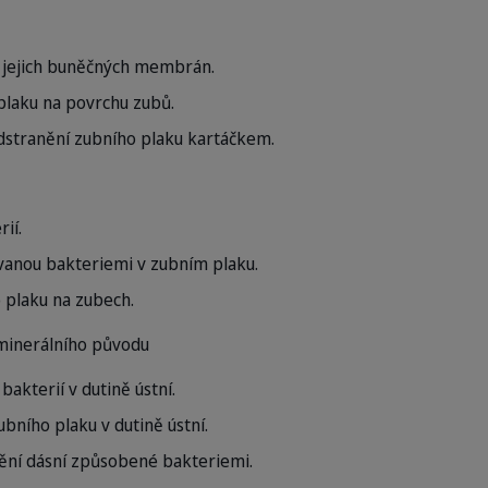
m jejich buněčných membrán.
plaku na povrchu zubů.
stranění zubního plaku kartáčkem.
ií.
vanou bakteriemi v zubním plaku.
 plaku na zubech.
minerálního původu
bakterií v dutině ústní.
ního plaku v dutině ústní.
ní dásní způsobené bakteriemi.