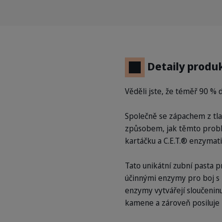
Detaily produ
Věděli jste, že téměř 90 %
Společně se zápachem z tl
způsobem, jak těmto probl
kartáčku a C.E.T.® enzymati
Tato unikátní zubní pasta 
účinnými enzymy pro boj s 
enzymy vytvářejí sloučenin
kamene a zároveň posiluje 