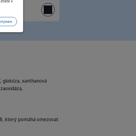
eznete v
přijímám
ť, glukóza, xanthanová
ózaoxidáza,
T.®, který pomáhá omezovat