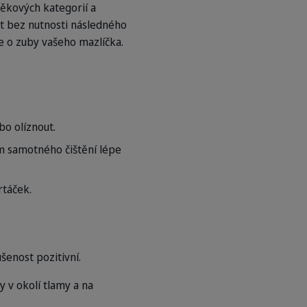
věkových kategorií a
t bez nutnosti následného
če o zuby vašeho mazlíčka.
.
o olíznout.
em samotného čištění lépe
rtáček.
enost pozitivní.
y v okolí tlamy a na