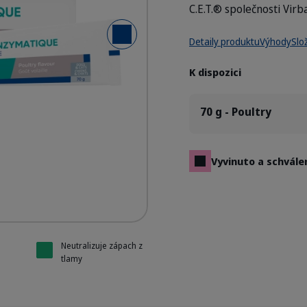
C.E.T.® společnosti Virba
Další snímek
hpaste
hpaste
hpaste
Detaily produktu
Výhody
Slo
K dispozici
70 g - Poultry
Vyvinuto a schvále
Neutralizuje zápach z
tlamy