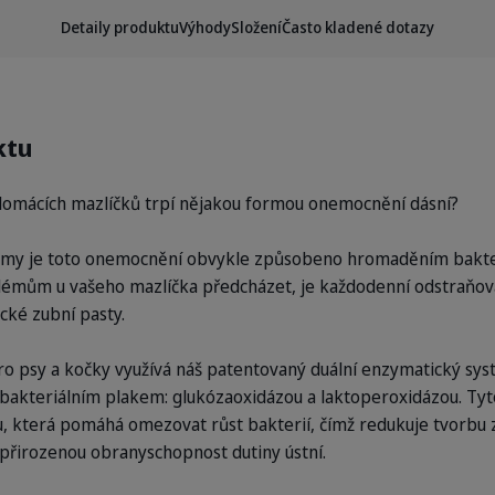
Detaily produktu
Výhody
Složení
Často kladené dotazy
ktu
 domácích mazlíčků trpí nějakou formou onemocnění dásní?
amy je toto onemocnění obvykle způsobeno hromaděním bakter
émům u vašeho mazlíčka předcházet, je každodenní odstraňov
cké zubní pasty.
pro psy a kočky využívá náš patentovaný duální enzymatický sy
bakteriálním plakem: glukózaoxidázou a laktoperoxidázou. Tyto
u, která pomáhá omezovat růst bakterií, čímž redukuje tvorbu 
přirozenou obranyschopnost dutiny ústní.