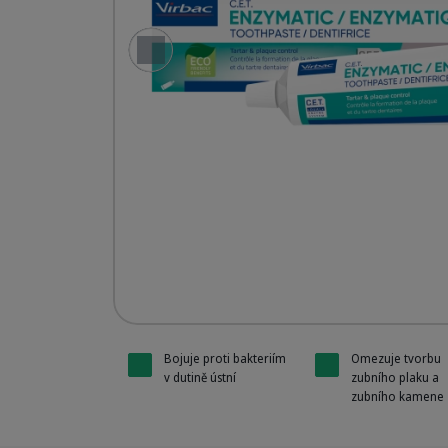
Předchozí snímek
CET toot
CET toot
CET toot
Bojuje proti bakteriím
Omezuje tvorbu
v dutině ústní
zubního plaku a
zubního kamene