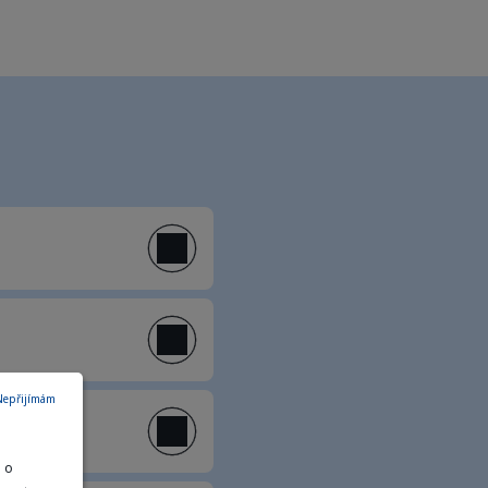
Nepřijímám
e o