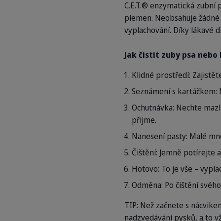
C.E.T.® enzymatická zubní 
plemen. Neobsahuje žádné a
vyplachování. Díky lákavé d
Jak čistit zuby psa nebo
Klidné prostředí: Zajist
Seznámení s kartáčkem: N
Ochutnávka: Nechte mazlí
přijme.
Nanesení pasty: Malé mno
Čištění: Jemně potírejte 
Hotovo: To je vše – vypla
Odměna: Po čištění svého
TIP: Než začnete s nácvikem
nadzvedávání pysků, a to v