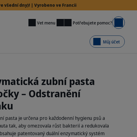
e všední dny)! | Vyrobeno ve Francii
Potřebujete pomoc?
Vet menu
Košík
Můj účet
ymatická zubní pasta
očky – Odstranění
aku
ní pasta je určena pro každodenní hygienu psů a
nuta tak, aby omezovala růst bakterií a redukovala
Obsahuje patentovaný duální enzymatický systém