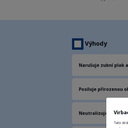
Výhody
Narušuje zubní plak
Posiluje přirozenou 
Virba
Neutralizuje zápach 
Tato str