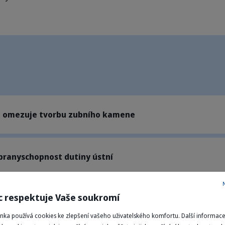
 a omezuje tvorbu zubního kamene
obranyschopnost dutiny ústní
c respektuje Vaše soukromí
z tlamy
ánka používá cookies ke zlepšení vašeho uživatelského komfortu. Další informac