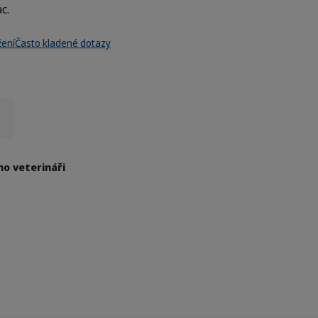
c.
žení
Často kladené dotazy
no veterináři