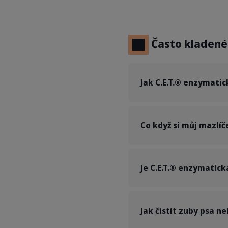
Často kladené
Jak C.E.T.® enzymatic
Co když si můj mazlíč
Je C.E.T.® enzymatic
Jak čistit zuby psa n