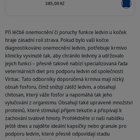
385,00 Kč
Přidat do
Při léčbě onemocnění či poruchy funkce ledvin u koček
hraje zásadní roli strava. Pokud bylo vaší kočce
diagnostikováno onemocnění ledvin, potřebuje krmivo
klinicky vyvinuté tak, aby chránilo ledviny a udržovalo
jejich funkci – přesně takové nabízí specializovaná řada
veterinárních diet pro podporu ledvin od společnosti
Virbac. Tato odborníky doporučená krmiva mají nízký
obsah fosforu, čímž snižují zátěž ledvin, a obsahují
chitosan, který váže fosfor a napomáhá tak jeho
vylučování z organismu. Obsahují také upravené množství
proteinů, které stimulují příjem tekutin a přispívají k
zachování svalové hmoty. Prohlédněte si naši nabídku
ještě dnes a najděte ideální kapsičky nebo granule pro
podporu ledvin, které přesně odpovídají stadiu