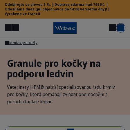
Odebírejte se slevou 5 %. | Doprava zdarma nad 799 Kč. |
Odesíláme dnes (při objednávce do 14:00 ve všední dny)! |
Vyrobeno ve Francii
Menu
Můj účet
Hledat
Košík
Krmivo pro kočky
Vet menu
Granule pro kočky na
podporu ledvin
Potřebujete pomoc?
Veterinary HPM® nabízí specializovanou řadu krmiv
pro kočky, která pomáhají zvládat onemocnění a
poruchu funkce ledvin