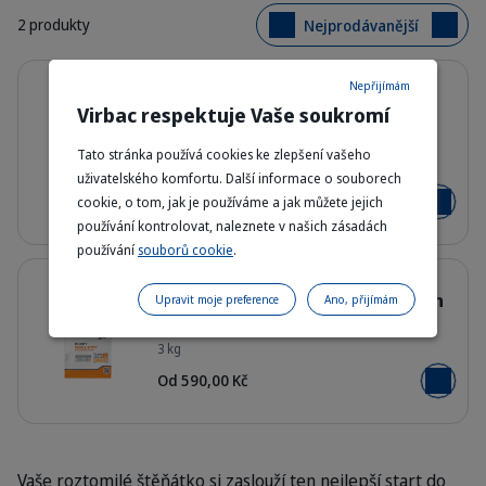
2 produkty
Nejprodávanější
Podrobnosti
Puppy Large & Medium Dog –
Nepřijímám
Granule pro štěňata velkých a
Virbac respektuje Vaše soukromí
středních plemen
Tato stránka používá cookies ke zlepšení vašeho
HQ_HPM_Packaging-without-kg_Pup
3 kg - 12 kg
uživatelského komfortu. Další informace o souborech
Od 590,00 Kč
cookie, o tom, jak je používáme a jak můžete jejich
Přidat do
používání kontrolovat, naleznete v našich zásadách
používání
souborů cookie
.
Podrobnosti
Puppy Small & Toy Dog – Granule
pro štěňata malých a toy plemen
Upravit moje preference
Ano, přijímám
3 kg
HQ_HPM_Packaging-without-kg_Pup
Od 590,00 Kč
Přidat do
Vaše roztomilé štěňátko si zaslouží ten nejlepší start do