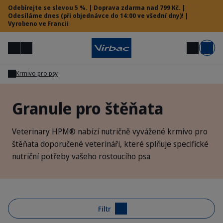
Odebírejte se slevou 5 %. | Doprava zdarma nad 799 Kč. |
Odesíláme dnes (při objednávce do 14:00 ve všední dny)! |
Vyrobeno ve Francii
Menu
Můj účet
Hledat
Košík
Krmivo pro psy
Vet menu
Granule pro štěňata
Potřebujete pomoc?
Veterinary HPM® nabízí nutričně vyvážené krmivo pro
štěňata doporučené veterináři, které splňuje specifické
nutriční potřeby vašeho rostoucího psa
Filtr