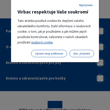
Nepřijímám
Virbac respektuje Vaše soukromí
Tato stránka používá cookies ke zlepšení vašeho
uživatelského komfortu. Další informace o souborech
Pomoc a podpora
cookie, o tom, jak je používáme a jak můžete jejich
používání kontrolovat, naleznete v našich zásadách
používání
souborů cookie
.
O společnosti Virbac
Upravit moje preference
Ano, přijímám
Krmivo a zdravotní péče pro psy
Krmivo a zdravotní péče pro kočky
Instagram
Facebook