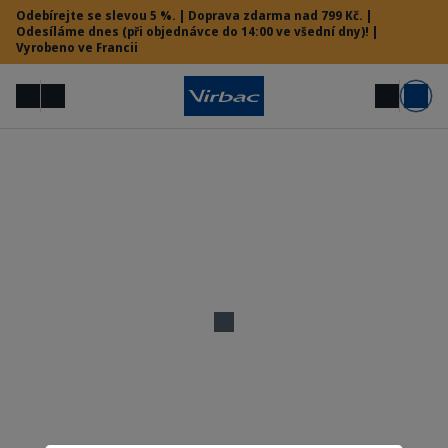
Odebírejte se slevou 5 %. | Doprava zdarma nad 799 Kč. |
Odesíláme dnes (při objednávce do 14:00 ve všední dny)! |
Vyrobeno ve Francii
Menu
Můj účet
Hledat
Košík
Vet menu
Potřebujete pomoc?