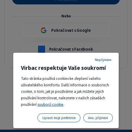
Nebo
Pokračovat s Google
Pokračovat s Facebook
Nepřijímám
Virbac respektuje Vaše soukromí
Tato stránka používá cookies ke zlepšení vašeho
Doprava zdarma u objednávek nad 799 Kč
uživatelského komfortu. Další informace o souborech
cookie, o tom, jak je používáme a jak můžete jejich
Doručení domů do 48–72 hodin
používání kontrolovat, naleznete v našich zásadách
používání
souborů cookie
.
Vyvinuto a schváleno veterináři
Upravit moje preference
Ano, přijímám