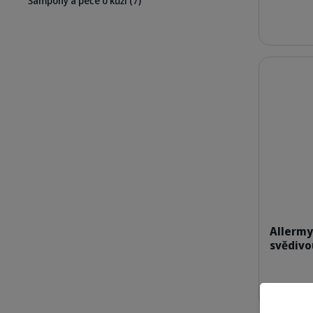
Šampony a péče o kůži
(7)
Podrobnosti
Allermy
svědivo