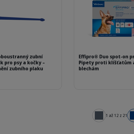
300164_CET_Dual-ended-toothbrush_face.png
307492_B
 oboustranný zubní
Effipro® Duo spot-on pr
k pro psy a kočky –
Pipety proti klíšťatům 
ění zubního plaku
blechám
1 až 12 z 21
← Předchozí
Další →