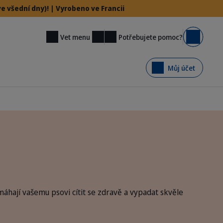
e všední dny)! | Vyrobeno ve Francii
Potřebujete pomoc?
Vet menu
Košík
Můj účet
áhají vašemu psovi cítit se zdravě a vypadat skvěle