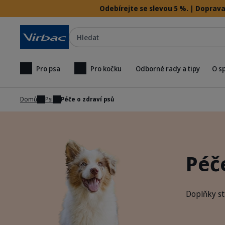
Odebírejte se slevou 5 %. | Doprava
Hledat
Pro psa
Pro kočku
Odborné rady a tipy
O s
Domů
Psi
Péče o zdraví psů
Péče
Doplňky st