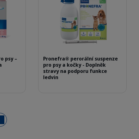
ox_Effipro-Duo_Dog-L-x4pip_face.png
308975_Packshot_Pronefra_
o psy –
Pronefra® perorální suspenze
a
pro psy a kočky - Doplněk
stravy na podporu funkce
ledvin