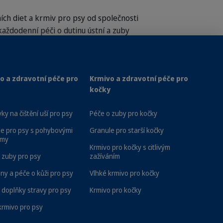
ích diet a krmiv pro psy od společnosti
každodenní péči o dutinu ústní a zuby
y zdravé a dech svěží. Náš sortiment
šamponů pro podporu zdraví kůže a srsti. A
y váš pes zůstal zdravý, šťastný a bez
o a zdravotní péče pro
Krmivo a zdravotní péče pro
kočky
ky na čištění uší pro psy
Péče o zuby pro kočky
e pro psy s pohybovými
Granule pro starší kočky
émy
Krmivo pro kočky s citlivým
 zuby pro psy
zažíváním
y a péče o kůži pro psy
Vlhké krmivo pro kočky
ždé
Doprava zdarma u objednávek nad 799
 doplňky stravy pro psy
Krmivo pro kočky
Kč
krmivo pro psy