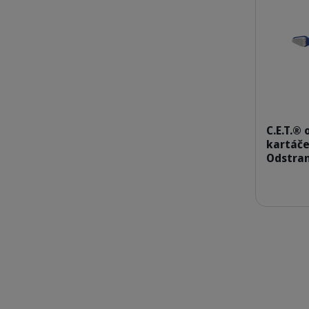
C.E.T.®
kartáče
Odstran