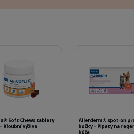
Podrobnosti
309950_Packshot_Movoflex_S-x30_face.png
309476_P
x® Soft Chews tablety
Allerderm® spot-on pro
 – Kloubní výživa
kočky – Pipety na rege
kůže