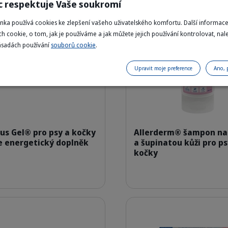
c respektuje Vaše soukromí
Podrobnosti
ánka používá cookies ke zlepšení vašeho uživatelského komfortu. Další informac
h cookie, o tom, jak je používáme a jak můžete jejich používání kontrolovat, nal
Happy Australian Shepherd dog with 
ásadách používání
souborů cookie
.
Upravit moje preference
Ano, 
307739_Packshot_Nutri-Plus-Gel_120g_face.png
400543_B
lus Gel® pro psy a kočky
Allerderm® šampon na
e energetický doplněk
a šupinatou kůži pro ps
kočky
Podrobnosti