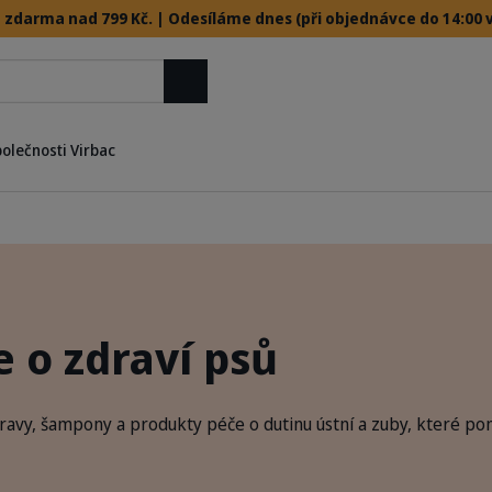
 zdarma nad 799 Kč. | Odesíláme dnes (při objednávce do 14:00 v
Hledat
polečnosti Virbac
 o zdraví psů
ravy, šampony a produkty péče o dutinu ústní a zuby, které pom