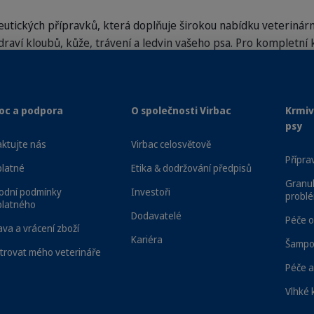
eutických přípravků, která doplňuje širokou nabídku veterinárn
draví kloubů, kůže, trávení a ledvin vašeho psa. Pro kompletní 
 žvýkacích pamlsků a produktů, která pomáhá udržovat jeho zub
zahrnuje jemný antibakteriální přípravek na čištění uší a řadu 
cí přípravky a přípravky proti klíšťatům a blechám pro psy, ab
c a podpora
O společnosti Virbac
Krmiv
psy
ktujte nás
Virbac celosvětově
Příprav
platné
Etika & dodržování předpisů
Granul
odní podmínky
Investoři
probl
platného
Dodavatelé
Péče o
va a vrácení zboží
Kariéra
Šampon
trovat mého veterináře
čení až k vašim
Odebírejte a ušetřete 5 % na ka
Péče a
eřím!
objednávce
Vlhké 