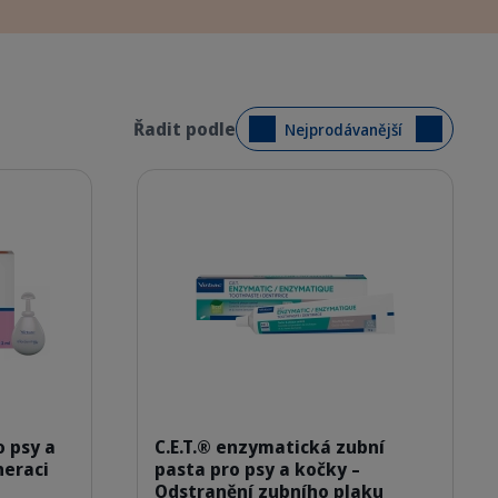
Řadit podle
Nejprodávanější
Podrobnosti
ackshot_Allerderm-SP_6x2ml_face.png
309623_Packshot_Enzymatic
 psy a
C.E.T.® enzymatická zubní
neraci
pasta pro psy a kočky –
Odstranění zubního plaku