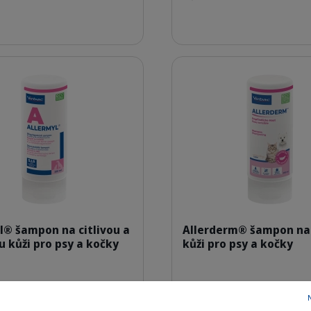
Podrobnosti
400319_Bottle_Allermyl-SIS_250ml_face.png
400306_B
l® šampon na citlivou a
Allerderm® šampon na 
u kůži pro psy a kočky
kůži pro psy a kočky