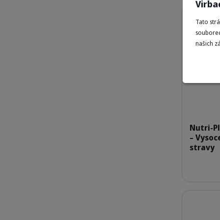
Virba
Podrobnosti
Tato str
souborec
našich z
Nutri-P
– Vysoc
stravy
Podrobnosti