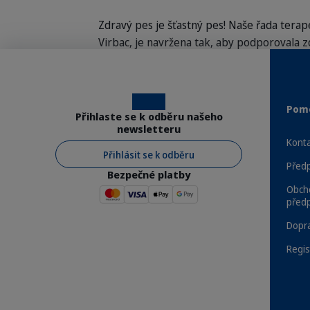
Zdravý pes je šťastný pes! Naše řada terap
Virbac, je navržena tak, aby podporovala z
vašeho psa je tu pak naše řada dentálních
produktů pro zlepšení kvality života dále 
nezapomeňte si také pořídit naše odčervova
Instagram
Facebook
Pomo
parazitů.
Přihlaste se k odběru našeho
newsletteru
Konta
Přihlásit se k odběru
Před
Výhody
Bezpečné platby
Obch
před
Dopra
Regis
Objednávejte přímo od
Expresní doru
výrobce
dv