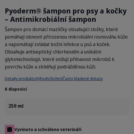
Pyoderm® šampon pro psy a kočky
– Antimikrobiální šampon
Šampon pro domácí mazlíčky obsahující složky, které
pomáhají obnovit přirozenou mikrobiální rovnováhu kůže
a napomáhají zvládat kožní infekce u psů a koček.
Obsahuje antiseptický chlorhexidin a unikátní
glykotechnologii, které snižují přilnavost mikrobů k
povrchu kůže a zklidňují podrážděnou kůži.
Detaily produktu
Výhody
Složení
Často kladené dotazy
K dispozici
250 ml
Vyvinuto a schváleno veterináři