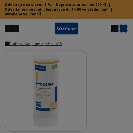
Odebírejte se slevou 5 %. | Doprava zdarma nad 799 Kč. |
Odesíláme dnes (při objednávce do 14:00 ve všední dny)! |
Vyrobeno ve Francii
Menu
Můj účet
Hledat
Košík
Potřeby: Šampony a péče o kůži
Zobrazit
Vet menu
Potřebujete pomoc?
Pyoderm