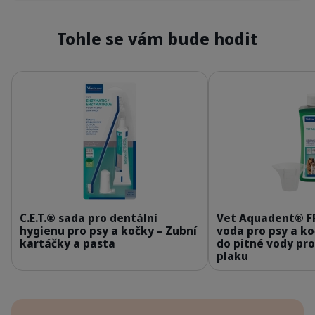
Tohle se vám bude hodit
Podrobnosti
Podrobnosti
309624_Kit_Enzymatic-Toothpaste_70g_face.p
3
C.E.T.® sada pro dentální
Vet Aquadent® F
hygienu pro psy a kočky – Zubní
voda pro psy a k
kartáčky a pasta
do pitné vody pr
plaku
Výhody