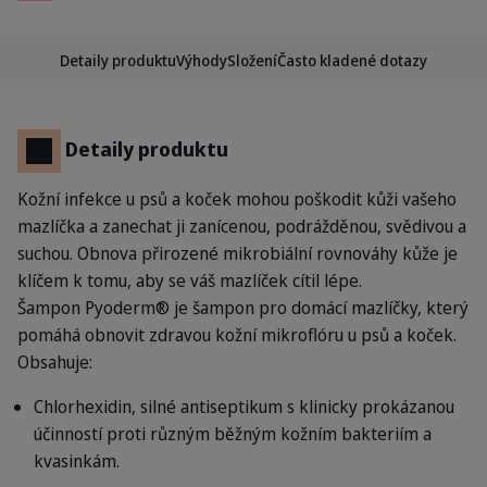
Detaily produktu
Výhody
Složení
Často kladené dotazy
Detaily produktu
Kožní infekce u psů a koček mohou poškodit kůži vašeho
mazlíčka a zanechat ji zanícenou, podrážděnou, svědivou a
suchou. Obnova přirozené mikrobiální rovnováhy kůže je
klíčem k tomu, aby se váš mazlíček cítil lépe.
Šampon Pyoderm® je šampon pro domácí mazlíčky, který
pomáhá obnovit zdravou kožní mikroflóru u psů a koček.
Obsahuje:
Chlorhexidin, silné antiseptikum s klinicky prokázanou
účinností proti různým běžným kožním bakteriím a
kvasinkám.