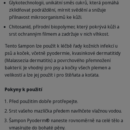
Glykotechnologii, unikátní směs cukrů, která pomáhá
zklidňovat podráždění, mírnit svědění a snižuje
přilnavost mikroorganismů ke kůži.
Chitosanid, přírodní biopolymer, který pokrývá kůži a
srst ochranným filmem a zadržuje v nich vlhkost.
Tento šampon lze použít k léčbě řady kožních infekcí u
psů a koček, včetně pyodermie, kvasinkové dermatitidy
(Malassezia dermatitis) a povrchového přemnožení
bakterií. Je vhodný pro psy a kočky všech plemen a
velikostí a lze jej použít i pro štěňata a koťata.
Pokyny k použití
Před použitím dobře protřepejte.
Srst vašeho mazlíčka předem navlhčete vlažnou vodou.
Šampon Pyoderm® naneste rovnoměrně na celé tělo a
vmasírujte do bohaté pěny.