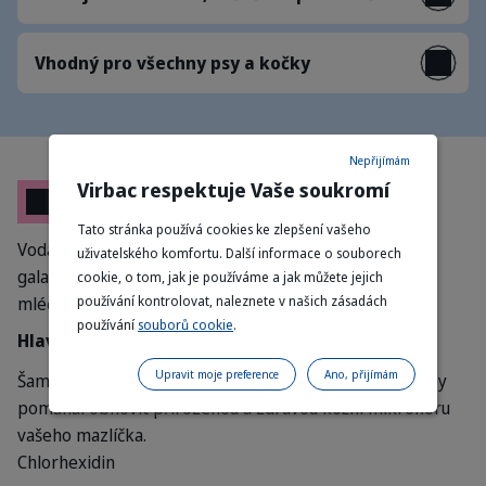
Vhodný pro všechny psy a kočky
Nepřijímám
Virbac respektuje Vaše soukromí
Složení
Tato stránka používá cookies ke zlepšení vašeho
Voda, glykotechnologie (laurylglukosid, ramnóza,
uživatelského komfortu. Další informace o souborech
galaktóza, manóza), chlorhexidin, chitosanid, kyselina
cookie, o tom, jak je používáme a jak můžete jejich
používání kontrolovat, naleznete v našich zásadách
mléčná.
používání
souborů cookie
.
Hlavní složky
Upravit moje preference
Ano, přijímám
Šampon Pyoderm® pro psy a kočky je navržen tak, aby
pomáhal obnovit přirozenou a zdravou kožní mikroflóru
vašeho mazlíčka.
Chlorhexidin