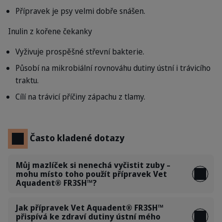
Přípravek je psy velmi dobře snášen.
Inulin
z kořene čekanky
Vyživuje prospěšné střevní bakterie.
Působí na mikrobiální rovnováhu dutiny ústní i trávicího
traktu.
Cílí na trávicí příčiny zápachu z tlamy.
Často kladené dotazy
Můj mazlíček si nenechá vyčistit zuby –
mohu místo toho použít přípravek Vet
Aquadent® FR3SH™?
Jak přípravek Vet Aquadent® FR3SH™
přispívá ke zdraví dutiny ústní mého