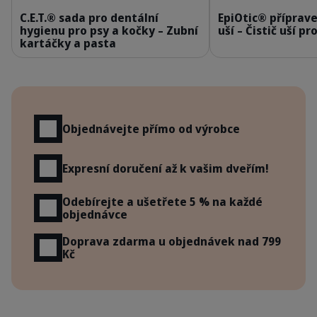
C.E.T.® sada pro dentální
EpiOtic® příprave
hygienu pro psy a kočky – Zubní
uší – Čistič uší p
kartáčky a pasta
Výhody
Objednávejte přímo od výrobce
Expresní doručení až k vašim dveřím!
Odebírejte a ušetřete 5 % na každé
objednávce
Doprava zdarma u objednávek nad 799
Kč