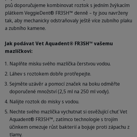
psů doporučujeme kombinovat roztok s jedním žvýkacím
plátkem VeggieDent® FR3SH™ denně – ty jsou navrženy
tak, aby mechanicky odstraňovaly ještě více zubního plaku
a zubního kamene.
Jak podávat Vet Aquadent® FR3SH™ vašemu
mazlíčkovi:
Naplňte misku svého mazlíčka čerstvou vodou.
Láhev s roztokem dobře protřepejte.
Sejměte uzávěr a pomocí značek na boku odměřte
doporučené množství (2,5 ml na 250 ml vody).
Nalijte roztok do misky s vodou.
Nechte svého mazlíčka vychutnat si osvěžující chuť Vet
Aquadent® FR3SH™, zatímco technologie s trojím
účinkem omezuje růst bakterií a bojuje proti zápachu z
tlamy.