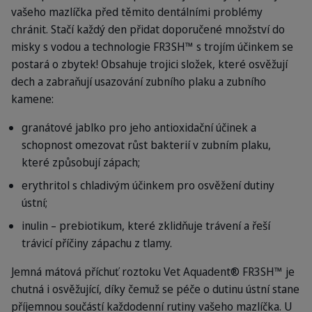
vašeho mazlíčka před těmito dentálními problémy
chránit. Stačí každý den přidat doporučené množství do
misky s vodou a technologie FR3SH™ s trojím účinkem se
postará o zbytek! Obsahuje trojici složek, které osvěžují
dech a zabraňují usazování zubního plaku a zubního
kamene:
granátové jablko pro jeho antioxidační účinek a
schopnost omezovat růst bakterií v zubním plaku,
které způsobují zápach;
erythritol s chladivým účinkem pro osvěžení dutiny
ústní;
inulin – prebiotikum, které zklidňuje trávení a řeší
trávicí příčiny zápachu z tlamy.
Jemná mátová příchuť roztoku Vet Aquadent® FR3SH™ je
chutná i osvěžující, díky čemuž se péče o dutinu ústní stane
příjemnou součástí každodenní rutiny vašeho mazlíčka. U