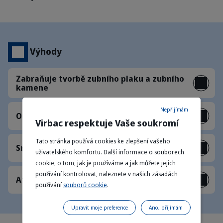
Výhody
Zabraňuje tvorbě zubního plaku a zubního
kamene
Nepřijímám
Osvěžuje dech psa již od prvního dne
Virbac respektuje Vaše soukromí
Tato stránka používá cookies ke zlepšení vašeho
Snadné podávání
uživatelského komfortu. Další informace o souborech
cookie, o tom, jak je používáme a jak můžete jejich
používání kontrolovat, naleznete v našich zásadách
Atraktivní mátová příchuť
používání
souborů cookie
.
Upravit moje preference
Ano, přijímám