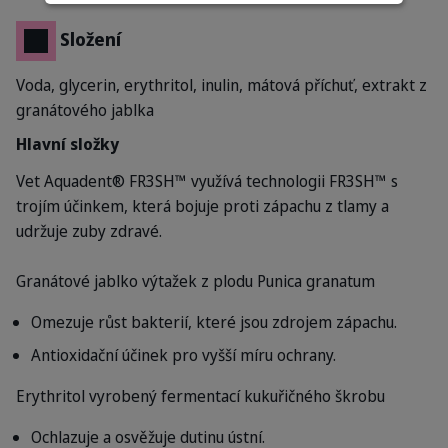
Složení
Voda, glycerin, erythritol, inulin, mátová příchuť, extrakt z
granátového jablka
Hlavní složky
Vet Aquadent® FR3SH™ využívá technologii FR3SH™ s
trojím účinkem, která bojuje proti zápachu z tlamy a
udržuje zuby zdravé.
Granátové jablko
výtažek z plodu Punica granatum
Omezuje růst bakterií, které jsou zdrojem zápachu.
Antioxidační účinek pro vyšší míru ochrany.
Erythritol
vyrobený fermentací kukuřičného škrobu
Ochlazuje a osvěžuje dutinu ústní.