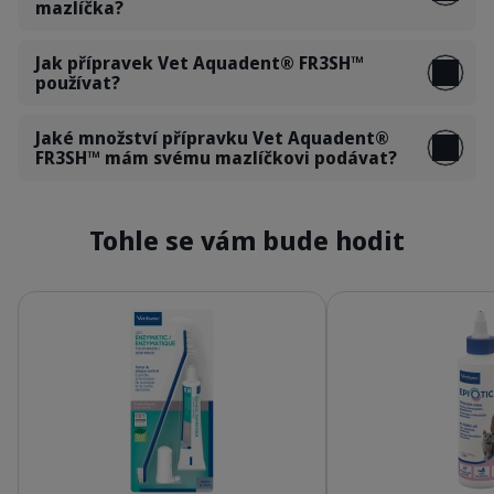
mazlíčka?
Jak přípravek Vet Aquadent® FR3SH™
používat?
Jaké množství přípravku Vet Aquadent®
FR3SH™ mám svému mazlíčkovi podávat?
Tohle se vám bude hodit
Podrobnosti
Podrobnosti
309624_Kit_Enzymatic-Toothpaste_70g_face.p
3