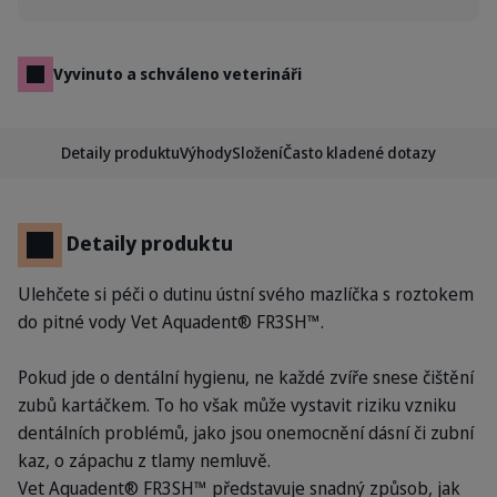
Vyvinuto a schváleno veterináři
Detaily produktu
Výhody
Složení
Často kladené dotazy
Detaily produktu
Ulehčete si péči o dutinu ústní svého mazlíčka s roztokem
do pitné vody Vet Aquadent® FR3SH™.
Pokud jde o dentální hygienu, ne každé zvíře snese čištění
zubů kartáčkem. To ho však může vystavit riziku vzniku
dentálních problémů, jako jsou onemocnění dásní či zubní
kaz, o zápachu z tlamy nemluvě.
Vet Aquadent® FR3SH™ představuje snadný způsob, jak