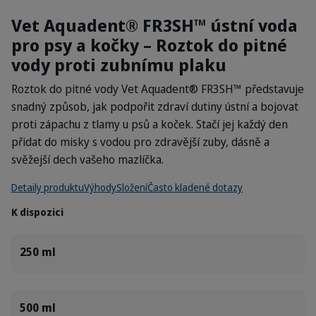
Vet Aquadent® FR3SH™ ústní voda
pro psy a kočky – Roztok do pitné
vody proti zubnímu plaku
Roztok do pitné vody Vet Aquadent® FR3SH™ představuje
snadný způsob, jak podpořit zdraví dutiny ústní a bojovat
proti zápachu z tlamy u psů a koček. Stačí jej každý den
přidat do misky s vodou pro zdravější zuby, dásně a
svěžejší dech vašeho mazlíčka.
Detaily produktu
Výhody
Složení
Často kladené dotazy
K dispozici
250 ml
500 ml