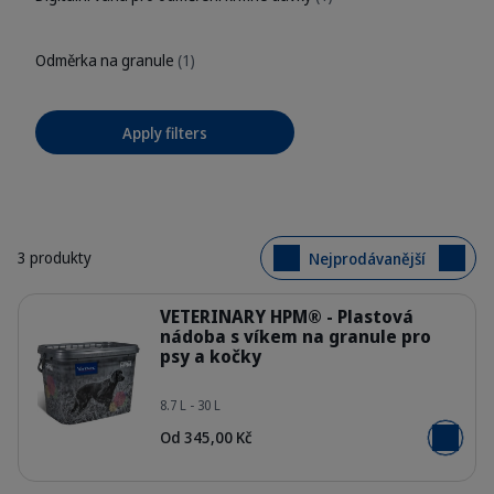
Odměrka na granule
(1)
Apply filters
3 produkty
Nejprodávanější
Podrobnosti
VETERINARY HPM® - Plastová
nádoba s víkem na granule pro
psy a kočky
HQ_HPM_Physio-Range-launch_Dog-
8.7 L - 30 L
Od 345,00 Kč
Přidat do