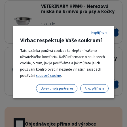
Podrobnosti
VETERINARY HPM® - Nerezová
miska na krmivo pro psy a kočky
1 ks - 1 ks
Bowl_HPM_cat_face.png
Od 119,00 Kč
Nepřijímám
Přidat do
Virbac respektuje Vaše soukromí
Podrobnosti
Tato stránka používá cookies ke zlepšení vašeho
VETERINARY HPM® - Protihltací
uživatelského komfortu. Další informace o souborech
miska - Miska proti hltání pro psy
a kočky
cookie, o tom, jak je používáme a jak můžete jejich
používání kontrolovat, naleznete v našich zásadách
HQ_HPM_Slow-feeding-bowl_2023.j
používání
souborů cookie
.
1 ks
179,00 Kč
Přidat do
Upravit moje preference
Ano, přijímám
Výhody
Objednávejte přímo od výrobce