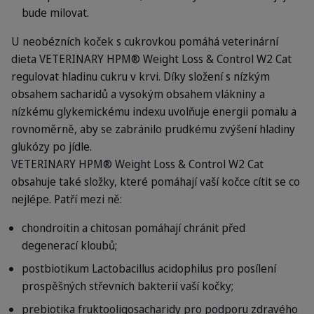
bude milovat.
U neobézních koček s cukrovkou pomáhá veterinární
dieta VETERINARY HPM® Weight Loss & Control W2 Cat
regulovat hladinu cukru v krvi. Díky složení s nízkým
obsahem sacharidů a vysokým obsahem vlákniny a
nízkému glykemickému indexu uvolňuje energii pomalu a
rovnoměrně, aby se zabránilo prudkému zvýšení hladiny
glukózy po jídle.
VETERINARY HPM® Weight Loss & Control W2 Cat
obsahuje také složky, které pomáhají vaší kočce cítit se co
nejlépe. Patří mezi ně:
chondroitin a chitosan pomáhají chránit před
degenerací kloubů;
postbiotikum Lactobacillus acidophilus pro posílení
prospěšných střevních bakterií vaší kočky;
prebiotika fruktooligosacharidy pro podporu zdravého