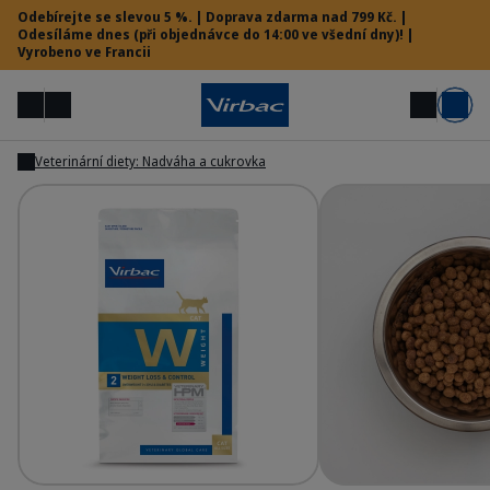
Odebírejte se slevou 5 %. | Doprava zdarma nad 799 Kč. |
Odesíláme dnes (při objednávce do 14:00 ve všední dny)! |
Vyrobeno ve Francii
Menu
Můj účet
Hledat
Košík
Veterinární diety: Nadváha a cukrovka
Zobrazit
Zobrazit
Vet menu
Potřebujete pomoc?
HPM Diet - Cat W2 Weight Loss & Control
HP