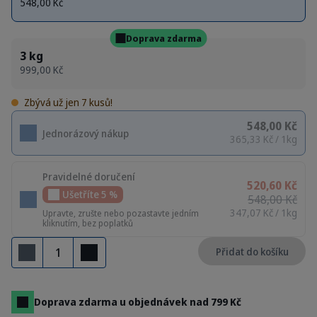
548,00 Kč
Doprava zdarma
3 kg
999,00 Kč
Zbývá už jen 7 kusů!
548,00 Kč
Jednorázový nákup
365,33 Kč / 1kg
Pravidelné doručení
520,60 Kč
Ušetříte 5 %
548,00 Kč
347,07 Kč / 1kg
Upravte, zrušte nebo pozastavte jedním
kliknutím, bez poplatků
Množství
Přidat do košíku
Odebrat
Přidat
Doprava zdarma u objednávek nad 799 Kč