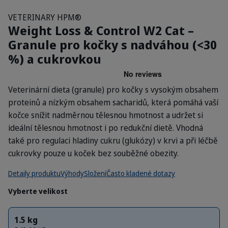
VETERINARY HPM®
Weight Loss & Control W2 Cat –
Granule pro kočky s nadváhou (<30
%) a cukrovkou
Veterinární dieta (granule) pro kočky s vysokým obsahem
proteinů a nízkým obsahem sacharidů, která pomáhá vaší
kočce snížit nadměrnou tělesnou hmotnost a udržet si
ideální tělesnou hmotnost i po redukční dietě. Vhodná
také pro regulaci hladiny cukru (glukózy) v krvi a při léčbě
cukrovky pouze u koček bez souběžné obezity.
Detaily produktu
Výhody
Složení
Často kladené dotazy
Vyberte velikost
1.5 kg