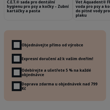
C.E.T.® sada pro dentální
Vet Aquadent® F
hygienu pro psy a kočky – Zubní
voda pro psy a k
kartáčky a pasta
do pitné vody pr
plaku
Výhody
Objednávejte přímo od výrobce
Expresní doručení až k vašim dveřím!
Odebírejte a ušetřete 5 % na každé
objednávce
Doprava zdarma u objednávek nad 799
Kč