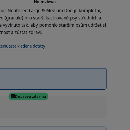
r Neutered Large & Medium Dog je kompletní,
o (granule) pro starší kastrované psy středních a
e vyvinuto tak, aby pomohlo starším psům udržet si
nost a zůstat zdraví.
žení
Často kladené dotazy
Doprava zdarma