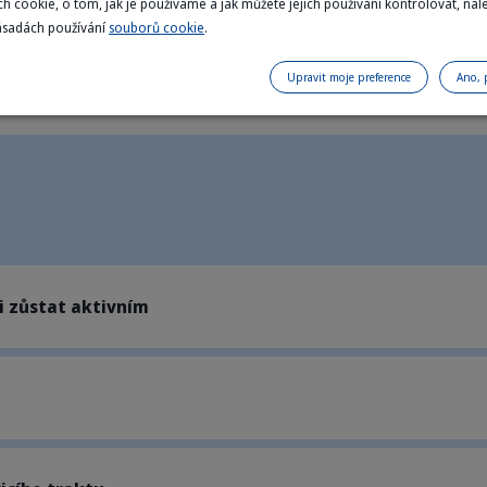
u a zajišťují lesklou srst.
h cookie, o tom, jak je používáme a jak můžete jejich používání kontrolovat, nal
ásadách používání
souborů cookie
.
je žádná umělá barviva ani dochucovadla.
Upravit moje preference
Ano, 
 zůstat aktivním