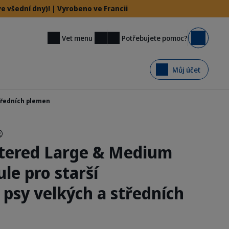
e všední dny)! | Vyrobeno ve Francii
Potřebujete pomoc?
Vet menu
Košík
Můj účet
tředních plemen
®
tered Large & Medium
le pro starší
 psy velkých a středních