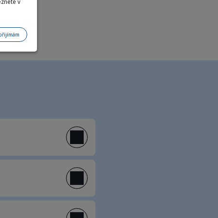
eznete v
přijímám