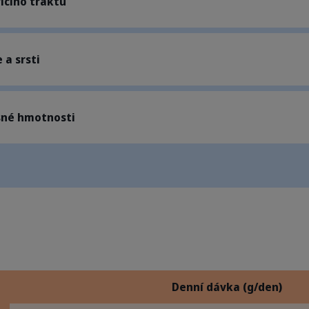
icího traktu
 a srsti
sné hmotnosti
Denní dávka (g/den)