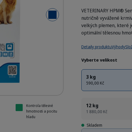
VETERINARY HPM® Senio
Další snímek
nutričně vyvážené krmiv
 - Senior Neutered Dog Large & Medium
 - Senior Neutered Dog Large & Medium
 - Senior Neutered Dog Large & Medium
velkých plemen, které j
optimální tělesnou hmot
Detaily produktu
Výhody
Slo
Vyberte velikost
3 kg
590,00 Kč
12 kg
Kontrola tělesné
1 880,00 Kč
hmotnosti a pocitu
hladu
Skladem