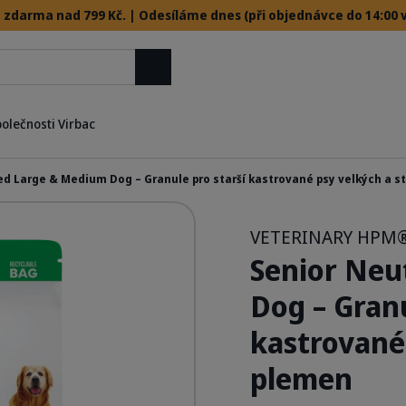
 zdarma nad 799 Kč. | Odesíláme dnes (při objednávce do 14:00 v
Hledat
polečnosti Virbac
ed Large & Medium Dog – Granule pro starší kastrované psy velkých a s
VETERINARY HPM
ace.png
Senior Neu
Dog – Granu
kastrované
plemen