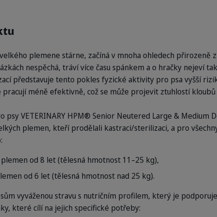
ktu
o velkého plemene stárne, začíná v mnoha ohledech přirozeně 
ázkách nespěchá, tráví více času spánkem a o hračky nejeví tak
zací představuje tento pokles fyzické aktivity pro psa vyšší rizi
 pracují méně efektivně, což se může projevit ztuhlostí klou
pro psy VETERINARY HPM® Senior Neutered Large & Medium Do
elkých plemen, kteří prodělali kastraci/sterilizaci, a pro všech
:
 plemen od 8 let (tělesná hmotnost 11–25 kg),
lemen od 6 let (tělesná hmotnost nad 25 kg).
sům vyváženou stravu s nutričním profilem, který je podporuje 
, které cílí na jejich specifické potřeby: