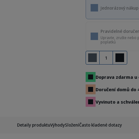
Jednorázový nákup
Pravidelné doruče
Upravte, zrušte nebo 
poplatků
Množství
Odebrat
Přidat
Doprava zdarma u 
Doručení domů do 
Vyvinuto a schvále
Detaily produktu
Výhody
Složení
Často kladené dotazy