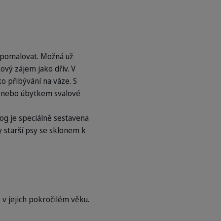
zpomalovat. Možná už
ový zájem jako dřív. V
ko přibývání na váze. S
bů nebo úbytkem svalové
g je speciálně sestavena
ny starší psy se sklonem k
v jejich pokročilém věku.