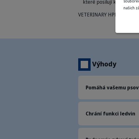
které posilují kožní bariér
souborec
našich z
VETERINARY HPM® neobsahu
Výhody
Pomáhá vašemu psovi
Chrání funkci ledvin