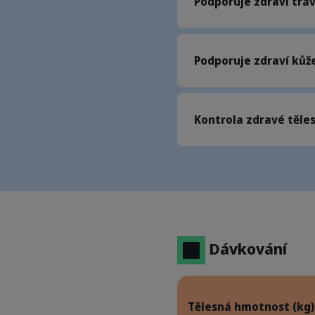
Podporuje zdraví tráv
Podporuje zdraví kůže
Kontrola zdravé těle
Dávkování
Tělesná hmotnost (kg)