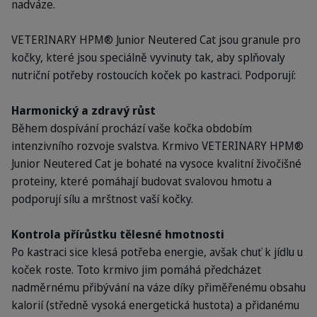
nadváze.
VETERINARY HPM® Junior Neutered Cat jsou granule pro
kočky, které jsou speciálně vyvinuty tak, aby splňovaly
nutriční potřeby rostoucích koček po kastraci. Podporují:
Harmonický a zdravý růst
Během dospívání prochází vaše kočka obdobím
intenzivního rozvoje svalstva. Krmivo VETERINARY HPM®
Junior Neutered Cat je bohaté na vysoce kvalitní živočišné
proteiny, které pomáhají budovat svalovou hmotu a
podporují sílu a mrštnost vaší kočky.
Kontrola přírůstku tělesné hmotnosti
Po kastraci sice klesá potřeba energie, avšak chuť k jídlu u
koček roste. Toto krmivo jim pomáhá předcházet
nadměrnému přibývání na váze díky přiměřenému obsahu
kalorií (středně vysoká energetická hustota) a přidanému