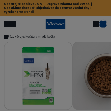
Odebírejte se slevou 5 %. | Doprava zdarma nad 799 Kč. |
Odesíláme dnes (při objednávce do 14:00 ve všední dny)! |
Vyrobeno ve Francii
Menu
Můj účet
Hledat
Košík
Fáze vývoje: Koťata a mladé kočky
Zobrazit
Zobrazit
Vet menu
Potřebujete pomoc?
HPM Prev - Junior Neutered Cat
HP