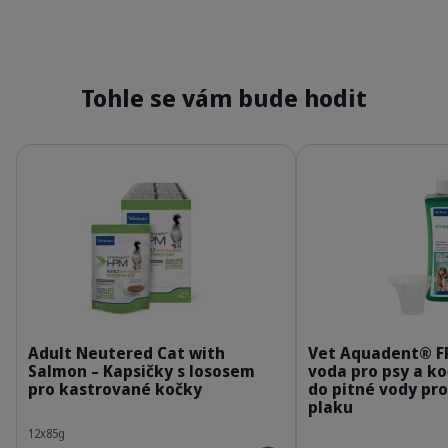
Tohle se vám bude hodit
Podrobnosti
Podrobnosti
363037_Packshot_HPM_Wet-Adult-neutered-ca
3
Adult Neutered Cat with
Vet Aquadent® F
Salmon – Kapsičky s lososem
voda pro psy a k
pro kastrované kočky
do pitné vody pr
plaku
12x85g