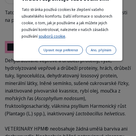
Tato stránka používá cookies ke zlepšení vašeho
Tato množství jsou orientační a mohou se lišit v závislosti
uživatelského komfortu. Další informace o souborech
na plemeni a úrovni aktivity mladé kočky
cookie, o tom, jak je používáme a jak můžete jejich
používání kontrolovat, naleznete v našich zásadách
používání
souborů cookie
.
Složení
Upravit moje preference
Ano, přijímám
Dehydratované vepřové a drůbeží proteiny, rýže,
hydrolyzované vepřové a drůbeží proteiny, hrách, drůbeží
tuky, lignocelulóza, dehydratovaný lososový protein,
minerální látky, lněné semínko, sušené cukrovarské řízky,
inaktivované pivovarské kvasnice, rybí olej, moučka z
mořských řas (
Ascophyllum nodosum
),
fruktooligosacharidy, vláknina psyllium Harmonický růst
(Plantago (L.) spp.), inaktivovaný
Lactobacillus helveticus
.
VETERINARY HPM® neobsahuje žádná umělá barviva ani