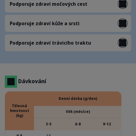
Podporuje zdraví močových cest
Podporuje zdraví kůže a srsti
Podporuje zdraví trávicího traktu
Dávkování
Denní dávka (g/den)
Tělesná
hmotnost
Věk (měsíce)
(kg)
3-5
6-8
9-12
0.5
15