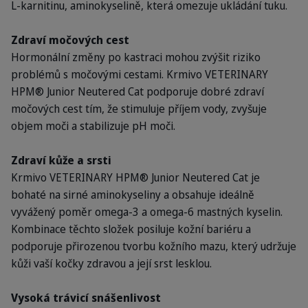
L-karnitinu, aminokyselině, která omezuje ukládání tuku.
Zdraví močových cest
Hormonální změny po kastraci mohou zvýšit riziko
problémů s močovými cestami. Krmivo VETERINARY
HPM® Junior Neutered Cat podporuje dobré zdraví
močových cest tím, že stimuluje příjem vody, zvyšuje
objem moči a stabilizuje pH moči.
Zdraví kůže a srsti
Krmivo VETERINARY HPM® Junior Neutered Cat je
bohaté na sirné aminokyseliny a obsahuje ideálně
vyvážený poměr omega-3 a omega-6 mastných kyselin.
Kombinace těchto složek posiluje kožní bariéru a
podporuje přirozenou tvorbu kožního mazu, který udržuje
kůži vaší kočky zdravou a její srst lesklou.
Vysoká trávicí snášenlivost