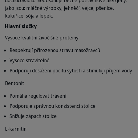
dochucovadla.
Neobsahuje běžné potravinové alergeny,
jako jsou: mléčné výrobky, jehněčí, vejce, pšenice,
kukuřice, sója a lepek.
Hlavní složky
Vysoce kvalitní živočišné proteiny
Respektují přirozenou stravu masožravců
Vysoce stravitelné
Podporují dosažení pocitu sytosti a stimulují příjem vody
Bentonit
Pomáhá regulovat trávení
Podporuje správnou konzistenci stolice
Snižuje zápach stolice
L-karnitin