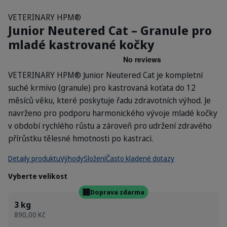
VETERINARY HPM®
Junior Neutered Cat – Granule pro
mladé kastrované kočky
VETERINARY HPM® Junior Neutered Cat je kompletní
suché krmivo (granule) pro kastrovaná koťata do 12
měsíců věku, které poskytuje řadu zdravotních výhod. Je
navrženo pro podporu harmonického vývoje mladé kočky
v období rychlého růstu a zároveň pro udržení zdravého
přírůstku tělesné hmotnosti po kastraci.
Detaily produktu
Výhody
Složení
Často kladené dotazy
Vyberte velikost
Doprava zdarma
3 kg
890,00 Kč