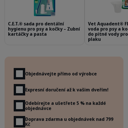
309624_Kit_Enzymatic-Toothpaste_70g_face.p
3
C.E.T.® sada pro dentální
Vet Aquadent® F
hygienu pro psy a kočky – Zubní
voda pro psy a k
kartáčky a pasta
do pitné vody pr
plaku
Výhody
Objednávejte přímo od výrobce
Expresní doručení až k vašim dveřím!
Odebírejte a ušetřete 5 % na každé
objednávce
Doprava zdarma u objednávek nad 799
Kč