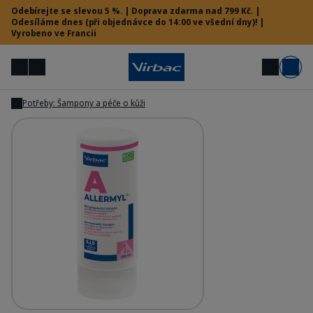
Odebírejte se slevou 5 %. | Doprava zdarma nad 799 Kč. |
Odesíláme dnes (při objednávce do 14:00 ve všední dny)! |
Vyrobeno ve Francii
Menu
Můj účet
Hledat
Košík
Potřeby: Šampony a péče o kůži
Zobrazit
Vet menu
Potřebujete pomoc?
Allermyl