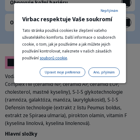
Obnovuje kožní bariéru
Nepřijímám
Virbac respektuje Vaše soukromí
Omezuje růst bakterií
Tato stránka používá cookies ke zlepšení vašeho
uživatelského komfortu. Další informace o souborech
cookie, o tom, jak je používáme a jak můžete jejich
používání kontrolovat, naleznete v našich zásadách
používání
souborů cookie
.
Složení
Upravit moje preference
Ano, přijímám
Voda, laurethsulfát sodný, kokosový betain, Skin Lipid
ComplexTM (ceramid NP, ceramid AP, ceramid EOP,
cholesterol, mastné kyseliny), S-I-S glykotechnologie
(ramnóza, galaktóza, manóza, laurylglukosid), S-I-S
Defensin technologie (extrakt z listu Peumus boldus,
extrakt ze Spiraea ulmaria), pirokton olamin, vitamin F
(kyselina linolová, kyselina linolenová).
Hlavní složky