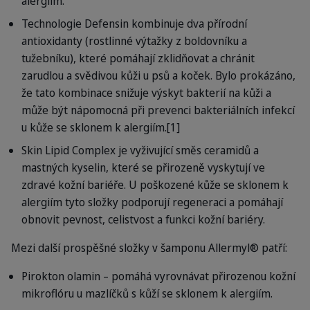
alergiím.
Technologie Defensin kombinuje dva přírodní
antioxidanty (rostlinné výtažky z boldovníku a
tužebníku), které pomáhají zklidňovat a chránit
zarudlou a svědivou kůži u psů a koček. Bylo prokázáno,
že tato kombinace snižuje výskyt bakterií na kůži a
může být nápomocná při prevenci bakteriálních infekcí
u kůže se sklonem k alergiím.[1]
Skin Lipid Complex je vyživující směs ceramidů a
mastných kyselin, které se přirozeně vyskytují ve
zdravé kožní bariéře. U poškozené kůže se sklonem k
alergiím tyto složky podporují regeneraci a pomáhají
obnovit pevnost, celistvost a funkci kožní bariéry.
Mezi další prospěšné složky v šamponu Allermyl® patří:
Pirokton olamin – pomáhá vyrovnávat přirozenou kožní
mikroflóru u mazlíčků s kůží se sklonem k alergiím.