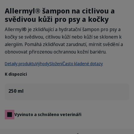
Allermyl® šampon na citlivou a
svědivou kůži pro psy a kočky
Allermyl® je zklidňující a hydratační šampon pro psy a
kočky se svědivou, citlivou kůží nebo kůží se sklonem k
alergiím. Pomáhá zklidňovat zarudnutí, mírnit svědění a
obnovovat přirozenou ochrannou kožní bariéru.
Detaily produktu
Výhody
Složení
Často kladené dotazy
K dispozici
250 ml
Vyvinuto a schváleno veterináři