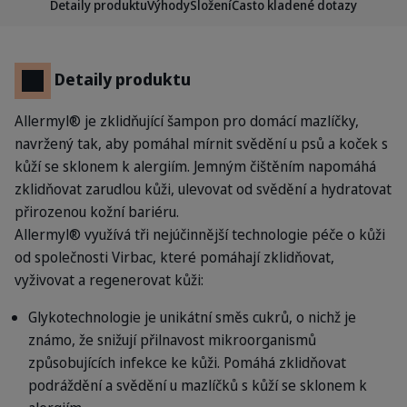
Detaily produktu
Výhody
Složení
Často kladené dotazy
Detaily produktu
Allermyl® je zklidňující šampon pro domácí mazlíčky,
navržený tak, aby pomáhal mírnit svědění u psů a koček s
kůží se sklonem k alergiím. Jemným čištěním napomáhá
zklidňovat zarudlou kůži, ulevovat od svědění a hydratovat
přirozenou kožní bariéru.
Allermyl® využívá tři nejúčinnější technologie péče o kůži
od společnosti Virbac, které pomáhají zklidňovat,
vyživovat a regenerovat kůži:
Glykotechnologie je unikátní směs cukrů, o nichž je
známo, že snižují přilnavost mikroorganismů
způsobujících infekce ke kůži. Pomáhá zklidňovat
podráždění a svědění u mazlíčků s kůží se sklonem k