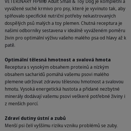
VETERINARY HPM® Adult Small & Toy Dog je kompletní a
vyvážené suché krmivo pro psy, které je vyvinuto tak, aby
splňovalo specifické nutriční potřeby nekastrovaných
dospělých psů malých a toy plemen. Chutná receptura je
našimi odborníky sestavena v ideálně vyváženém poměru
živin pro optimální výživu vašeho malého psa od hlavy až k
patě.
Optimální tělesná hmotnost a svalová hmota
Receptura s vysokým obsahem proteinů a nízkým
obsahem sacharidů pomáhá vašemu psovi malého
plemene udržovat zdravou tělesnou hmotnost a svalovou
hmotu. Vysoká energetická hustota a přidané nezbytné
minerály dodávají vašemu psovi veškeré potřebné živiny i
z menších porcí.
Zdraví dutiny ústní a zubů
Menší psi čelí vyššímu riziku vzniku problémů se zuby.