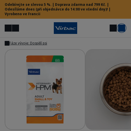
Odebírejte se slevou 5 %. | Doprava zdarma nad 799 Kč. |
Odesíláme dnes (při objednávce do 14:00 ve všední dny)! |
Vyrobeno ve Francii
Menu
Můj účet
Hledat
Košík
Fáze vývoje: Dospělí psi
Zobrazit
Zobrazit
Vet menu
Potřebujete pomoc?
HPM Prev - Adult Dog Small & Toy
HP