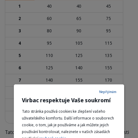
1
40
40
45
2
60
65
75
3
80
90
95
4
95
105
115
5
110
125
135
6
125
140
155
7
140
155
170
8
150
170
185
Nepřijímám
Virbac respektuje Vaše soukromí
9
165
185
200
Tato stránka používá cookies ke zlepšení vašeho
10
175
195
215
uživatelského komfortu. Další informace o souborech
cookie, o tom, jak je používáme a jak můžete jejich
Tato množství jsou orientační a mohou se lišit v závislosti
používání kontrolovat, naleznete v našich zásadách