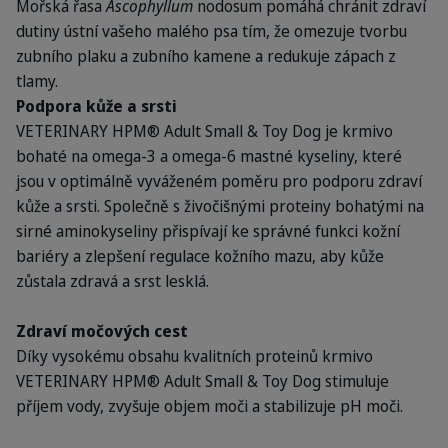
Mořská řasa
Ascophyllum
nodosum pomáhá chránit zdraví
dutiny ústní vašeho malého psa tím, že omezuje tvorbu
zubního plaku a zubního kamene a redukuje zápach z
tlamy.
Podpora kůže a srsti
VETERINARY HPM® Adult Small & Toy Dog je krmivo
bohaté na omega-3 a omega-6 mastné kyseliny, které
jsou v optimálně vyváženém poměru pro podporu zdraví
kůže a srsti. Společně s živočišnými proteiny bohatými na
sirné aminokyseliny přispívají ke správné funkci kožní
bariéry a zlepšení regulace kožního mazu, aby kůže
zůstala zdravá a srst lesklá.
Zdraví močových cest
Díky vysokému obsahu kvalitních proteinů krmivo
VETERINARY HPM® Adult Small & Toy Dog stimuluje
příjem vody, zvyšuje objem moči a stabilizuje pH moči.