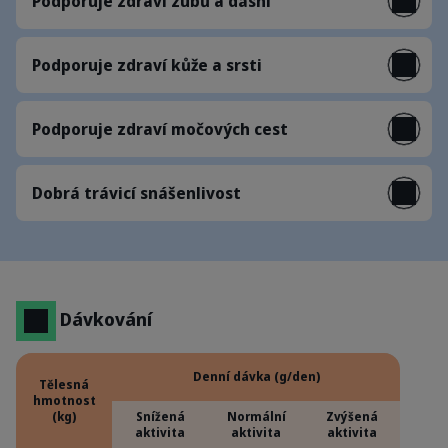
Podporuje zdraví zubů a dásní
Podporuje zdraví kůže a srsti
Podporuje zdraví močových cest
Dobrá trávicí snášenlivost
Dávkování
Denní dávka (g/den)
Tělesná
hmotnost
(kg)
Snížená
Normální
Zvýšená
aktivita
aktivita
aktivita