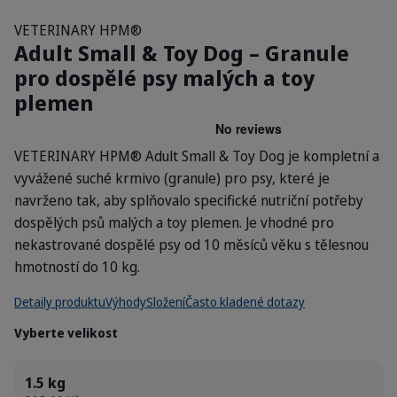
VETERINARY HPM®
Adult Small & Toy Dog – Granule
pro dospělé psy malých a toy
plemen
VETERINARY HPM® Adult Small & Toy Dog je kompletní a
vyvážené suché krmivo (granule) pro psy, které je
navrženo tak, aby splňovalo specifické nutriční potřeby
dospělých psů malých a toy plemen. Je vhodné pro
nekastrované dospělé psy od 10 měsíců věku s tělesnou
hmotností do 10 kg.
Detaily produktu
Výhody
Složení
Často kladené dotazy
Vyberte velikost
1.5 kg