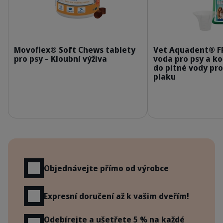
309950_Packshot_Movoflex_S-x30_face.png
3
Movoflex® Soft Chews tablety
Vet Aquadent® F
pro psy – Kloubní výživa
voda pro psy a k
do pitné vody pr
plaku
Výhody
Objednávejte přímo od výrobce
Expresní doručení až k vašim dveřím!
Odebírejte a ušetřete 5 % na každé