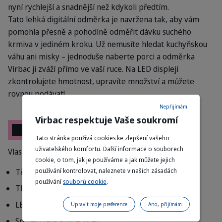
nyní rychlejší a snadnější než kdykoli předtím.
Tato lehká digitální odměrka je navržena tak, aby vám
pomohla přesně a pohodlně odměřit dávku suchého
krmiva v jediném kroku. Už nemusíte hledat kuchyňskou
váhu ani misky – jednoduše naberte porci a odměrka
Virbac ji zváží přímo ve vaší ruce. Na LED displeji
zkontrolujete hmotnost, upravíte množství a můžete
rovnou podávat!
Nepřijímám
Virbac respektuje Vaše soukromí
Složení
Tato stránka používá cookies ke zlepšení vašeho
uživatelského komfortu. Další informace o souborech
Vlastnosti produktu
cookie, o tom, jak je používáme a jak můžete jejich
Tělo a lžíce: ABS plast
používání kontrolovat, naleznete v našich zásadách
používání
souborů cookie
.
Tlačítka: silikon
LED displej: plast
Upravit moje preference
Ano, přijímám
Spojení těla a lžíce: ocel