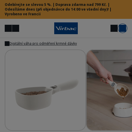
Odebírejte se slevou 5 %. | Doprava zdarma nad 799 Kč. |
Odesíláme dnes (při objednávce do 14:00 ve všední dny)! |
Vyrobeno ve Francii
Menu
Můj účet
Hledat
Košík
Digitální váha pro odměření krmné dávky
Zobrazit
Zobrazit
Vet menu
Potřebujete pomoc?
Accessories - Measuring spoon
Ac