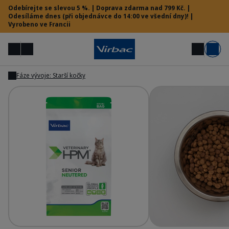
Odebírejte se slevou 5 %. | Doprava zdarma nad 799 Kč. |
Odesíláme dnes (při objednávce do 14:00 ve všední dny)! |
Vyrobeno ve Francii
Menu
Můj účet
Hledat
Košík
Fáze vývoje: Starší kočky
Zobrazit
Zobrazit
Vet menu
Potřebujete pomoc?
HPM Prev - Senior Neutered Cat
HP