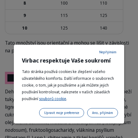
8
100
110
9
115
125
10
125
140
Tato množství jsou orientační a mohou se lišit v závislosti
na plemeni kočky
Nepřijímám
Virbac respektuje Vaše soukromí
Tato stránka používá cookies ke zlepšení vašeho
Složení
uživatelského komfortu. Další informace o souborech
cookie, o tom, jak je používáme a jak můžete jejich
Dehydratované vepřové a drůbeží proteiny, rýže, drůbeží
používání kontrolovat, naleznete v našich zásadách
tuky, hydrolyzované vepřové a drůbeží proteiny, hrách,
používání
souborů cookie
.
lignocelulóza, minerální látky, hrachová vláknina, sušené
Upravit moje preference
Ano, přijímám
cukrovarské řízky, inaktivované pivovarské kvasnice, rybí
olej, lněné semínko, moučka z mořských řas (
Ascophyllum
nodosum
), fruktooligosacharidy, vláknina psyllium
(Plantago (L.) spp.), chitosamin z tkání korýšů, vaječná