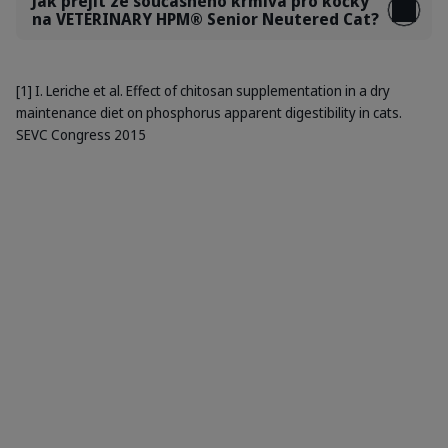
Jak přejít ze současného krmiva pro kočky
na VETERINARY HPM® Senior Neutered Cat?
[1] I. Leriche et al. Effect of chitosan supplementation in a dry
maintenance diet on phosphorus apparent digestibility in cats.
SEVC Congress 2015