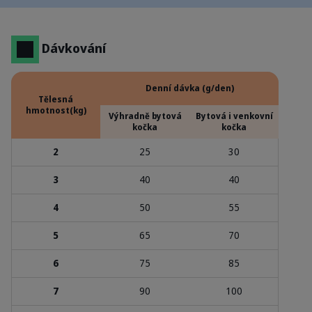
Dávkování
Denní dávka (g/den)
Tělesná
hmotnost(kg)
Výhradně bytová
Bytová i venkovní
kočka
kočka
2
25
30
3
40
40
4
50
55
5
65
70
6
75
85
7
90
100