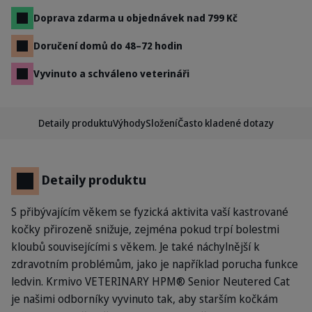
Doprava zdarma u objednávek nad 799 Kč
Doručení domů do 48–72 hodin
Vyvinuto a schváleno veterináři
Detaily produktu
Výhody
Složení
Často kladené dotazy
Detaily produktu
S přibývajícím věkem se fyzická aktivita vaší kastrované
kočky přirozeně snižuje, zejména pokud trpí bolestmi
kloubů souvisejícími s věkem. Je také náchylnější k
zdravotním problémům, jako je například porucha funkce
ledvin. Krmivo VETERINARY HPM® Senior Neutered Cat
je našimi odborníky vyvinuto tak, aby starším kočkám