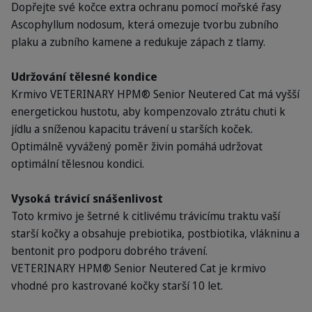
Dopřejte své kočce extra ochranu pomocí mořské řasy
Ascophyllum nodosum, která omezuje tvorbu zubního
plaku a zubního kamene a redukuje zápach z tlamy.
Udržování tělesné kondice
Krmivo VETERINARY HPM® Senior Neutered Cat má vyšší
energetickou hustotu, aby kompenzovalo ztrátu chuti k
jídlu a sníženou kapacitu trávení u starších koček.
Optimálně vyvážený poměr živin pomáhá udržovat
optimální tělesnou kondici.
Vysoká trávicí snášenlivost
Toto krmivo je šetrné k citlivému trávicímu traktu vaší
starší kočky a obsahuje prebiotika, postbiotika, vlákninu a
bentonit pro podporu dobrého trávení.
VETERINARY HPM® Senior Neutered Cat je krmivo
vhodné pro kastrované kočky starší 10 let.