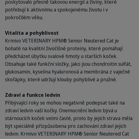
poskytovalo přesně takovou energii a živiny, které
potřebují k aktivnímu a spokojenému životu i v
pokročilém věku.
Vitalita a pohyblivost
Krmivo VETERINARY HPM® Senior Neutered Cat je
bohaté na kvalitní živočišné proteiny, které pomáhají
předcházet úbytku svalové hmoty u starších koček.
Obsahuje také funkční složky, jako jsou chondroitin sulfát,
glukosamin, kyselina hyaluronová a membrána z vaječné
skořápky, které udržují klouby pohyblivé a pružné.
Zdraví a funkce ledvin
Přibývající roky se mohou negativně podepsat také na
zdraví ledvin vaší kočky. Onemocnění ledvin bývá u
stárnoucích koček velmi časté, proto by jejich strava měla
být speciálně přizpůsobena pro zachování zdraví jejich
ledvin. Krmivo VETERINARY HPM® Senior Neutered Cat