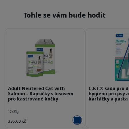
Tohle se vám bude hodit
Podrobnosti
Podrobnosti
363037_Packshot_HPM_Wet-Adult-neutered-ca
3
Adult Neutered Cat with
C.E.T.® sada pro 
Salmon – Kapsičky s lososem
hygienu pro psy a
pro kastrované kočky
kartáčky a pasta
12x85g
385,00 Kč
Přidat do košíku