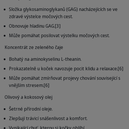
Složka glykosaminoglykanů (GAG) nacházejících se ve
zdravé výstelce močových cest.
Obnovuje hladinu GAG.[3]
Může pomáhat posilovat výstelku močových cest.
Koncentrát ze zeleného čaje
Bohatý na aminokyselinu L-theanin.
Prokazatelně u koček navozuje pocit klidu a relaxace.[6]
Může pomáhat zmírňovat projevy chování související s
vnějším stresem.[6]
Olivový a kokosový olej
Šetrné přírodní oleje.
Zlepšují trávicí snášenlivost a komfort.
Vynikající chuť, kterou si kočky oblíbí.