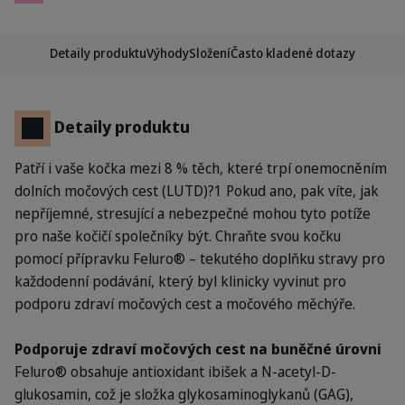
Detaily produktu
Výhody
Složení
Často kladené dotazy
Detaily produktu
Patří i vaše kočka mezi 8 % těch, které trpí onemocněním
dolních močových cest (LUTD)?1 Pokud ano, pak víte, jak
nepříjemné, stresující a nebezpečné mohou tyto potíže
pro naše kočičí společníky být. Chraňte svou kočku
pomocí přípravku Feluro® – tekutého doplňku stravy pro
každodenní podávání, který byl klinicky vyvinut pro
podporu zdraví močových cest a močového měchýře.
Podporuje zdraví močových cest na buněčné úrovni
Feluro® obsahuje antioxidant ibišek a N-acetyl-D-
glukosamin, což je složka glykosaminoglykanů (GAG),