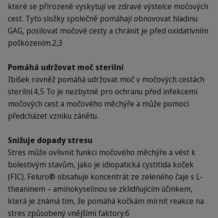
které se přirozeně vyskytují ve zdravé výstelce močových
cest. Tyto složky společně pomáhají obnovovat hladinu
GAG, posilovat močové cesty a chránit je před oxidativním
poškozením.2,3
Pomáhá udržovat moč sterilní
Ibišek rovněž pomáhá udržovat moč v močových cestách
sterilní.4,5 To je nezbytné pro ochranu před infekcemi
močových cest a močového měchýře a může pomoci
předcházet vzniku zánětu.
Snižuje dopady stresu
Stres může ovlivnit funkci močového měchýře a vést k
bolestivým stavům, jako je idiopatická cystitida koček
(FIC). Feluro® obsahuje koncentrát ze zeleného čaje s L-
theaninem – aminokyselinou se zklidňujícím účinkem,
která je známá tím, že pomáhá kočkám mírnit reakce na
stres způsobený vnějšími faktory.6