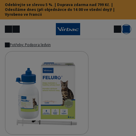
Odebírejte se slevou 5 %. | Doprava zdarma nad 799 Kč. |
Odesíláme dnes (při objednávce do 14:00 ve všední dny)! |
Vyrobeno ve Francii
Menu
Můj účet
Hledat
Košík
Potřeby: Podpora ledvin
Zobrazit
Vet menu
Potřebujete pomoc?
Feluro