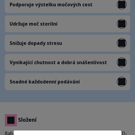
Podporuje výstelku močových cest
Udržuje moč sterilní
Snižuje dopady stresu
Vynikající chutnost a dobrá snášenlivost
Snadné každodenní podávání
Složení
Rafinovaný rostlinný olej (olivový a koprový), N-acetyl-D-