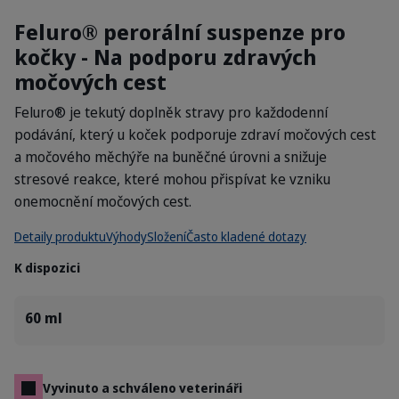
Feluro® perorální suspenze pro
kočky - Na podporu zdravých
močových cest
Feluro® je tekutý doplněk stravy pro každodenní
podávání, který u koček podporuje zdraví močových cest
a močového měchýře na buněčné úrovni a snižuje
stresové reakce, které mohou přispívat ke vzniku
onemocnění močových cest.
Detaily produktu
Výhody
Složení
Často kladené dotazy
K dispozici
60 ml
Vyvinuto a schváleno veterináři