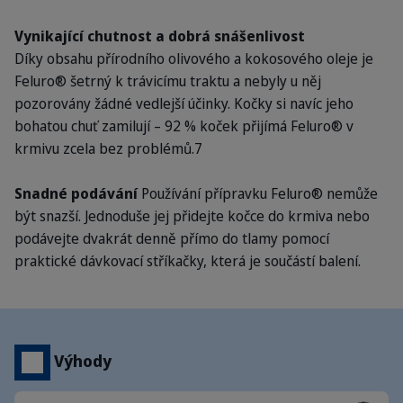
Vynikající chutnost a dobrá snášenlivost
Díky obsahu přírodního olivového a kokosového oleje je
Feluro® šetrný k trávicímu traktu a nebyly u něj
pozorovány žádné vedlejší účinky. Kočky si navíc jeho
bohatou chuť zamilují – 92 % koček přijímá Feluro® v
krmivu zcela bez problémů.7
Snadné podávání
Používání přípravku Feluro® nemůže
být snazší. Jednoduše jej přidejte kočce do krmiva nebo
podávejte dvakrát denně přímo do tlamy pomocí
praktické dávkovací stříkačky, která je součástí balení.
Výhody