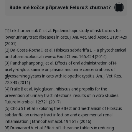
Bude mé kočce přípravek Feluro® chutnat?
[1] Lekcharoensuk C. et al. Epidemiologic study of risk factors for
lower urinary tract diseases in cats. J. Am. Vet. Med. Assoc. 218:1429
(2001)
[2] Da-Costa-Rocha I. et al. Hibiscus sabdariffa L. – a phytochemical
and pharmacological review. Food Chem. 165:424 (2014)
[3] Panchaphanpong J et al. Effects of oral administration of N-
acetyl-d-glucosamine on plasma and urine concentrations of
glycosaminoglycans in cats with idiopathic cystitis. Am. J. Vet. Res.
72:843 (2011)
[4] Fraile B et al. Xyloglucan, hibiscus and propolis for the
prevention of urinary tract infections: results of in vitro studies.
Future Microbiol. 12:721 (2017)
[5] Chou ST et al. Exploring the effect and mechanism of Hibiscus
sabdariffa on urinary tract infection and experimental renal
inflammation. J Ethnopharmacol. 194:617 (2016)
[6] Dramarard V. et al. Effect of l-theanine tablets in reducing