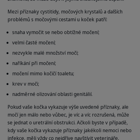
Mezi příznaky cystitidy, močových krystalů a dalších
problémů s močovými cestami u koček patří:
snaha vymočit se nebo obtížné močení;
velmi časté močení;
nezvykle malé množství moči;
naříkání při močení;
močení mimo kočičí toaletu;
krev v moči;
nadměrné olizování oblasti genitálií.
Pokud vaše kočka vykazuje výše uvedené příznaky, ale
močí jen málo nebo vůbec, je víc a víc rozrušená, může
se jednat o uretrální obstrukci. Ačkoli byste v případě,
kdy vaše kočka vykazuje příznaky jakékoli nemoci nebo
infekce, měli vždy co nejdříve navštívit veterináře,