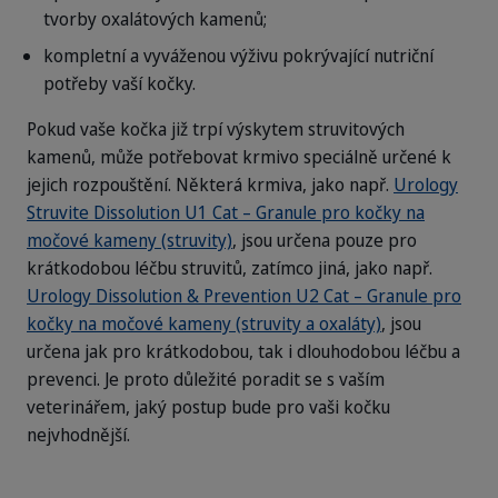
tvorby oxalátových kamenů;
kompletní a vyváženou výživu pokrývající nutriční
potřeby vaší kočky.
Pokud vaše kočka již trpí výskytem struvitových
kamenů, může potřebovat krmivo speciálně určené k
jejich rozpouštění. Některá krmiva, jako např.
Urology
Struvite Dissolution U1 Cat – Granule pro kočky na
močové kameny (struvity)
, jsou určena pouze pro
krátkodobou léčbu struvitů, zatímco jiná, jako např.
Urology Dissolution & Prevention U2 Cat – Granule pro
kočky na močové kameny (struvity a oxaláty)
, jsou
určena jak pro krátkodobou, tak i dlouhodobou léčbu a
prevenci. Je proto důležité poradit se s vaším
veterinářem, jaký postup bude pro vaši kočku
nejvhodnější.