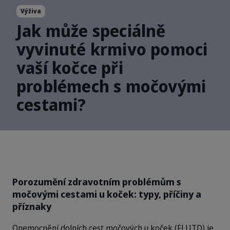
Výživa
Jak může speciálně
vyvinuté krmivo pomoci
vaší kočce při
problémech s močovými
cestami?
Porozumění zdravotním problémům s
močovými cestami u koček: typy, příčiny a
příznaky
Onemocnění dolních cest močových u koček (FLUTD) je