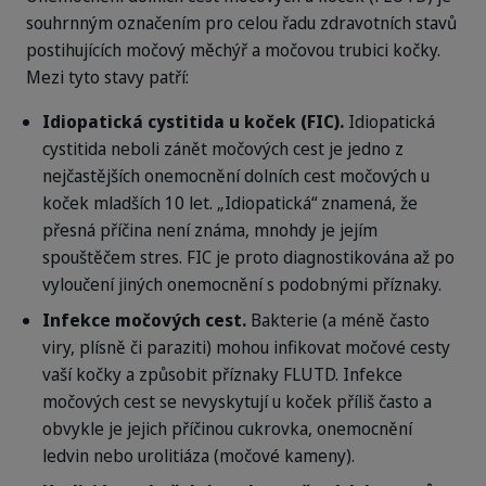
souhrnným označením pro celou řadu zdravotních stavů
postihujících močový měchýř a močovou trubici kočky.
Mezi tyto stavy patří:
Idiopatická cystitida u koček (FIC).
Idiopatická
cystitida neboli zánět močových cest je jedno z
nejčastějších onemocnění dolních cest močových u
koček mladších 10 let. „Idiopatická“ znamená, že
přesná příčina není známa, mnohdy je jejím
spouštěčem stres. FIC je proto diagnostikována až po
vyloučení jiných onemocnění s podobnými příznaky.
Infekce močových cest.
Bakterie (a méně často
viry, plísně či paraziti) mohou infikovat močové cesty
vaší kočky a způsobit příznaky FLUTD. Infekce
močových cest se nevyskytují u koček příliš často a
obvykle je jejich příčinou cukrovka, onemocnění
ledvin nebo urolitiáza (močové kameny).