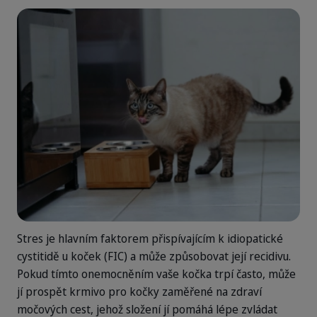
Stres je hlavním faktorem přispívajícím k idiopatické
cystitidě u koček (FIC) a může způsobovat její recidivu.
Pokud tímto onemocněním vaše kočka trpí často, může
jí prospět krmivo pro kočky zaměřené na zdraví
močových cest, jehož složení jí pomáhá lépe zvládat