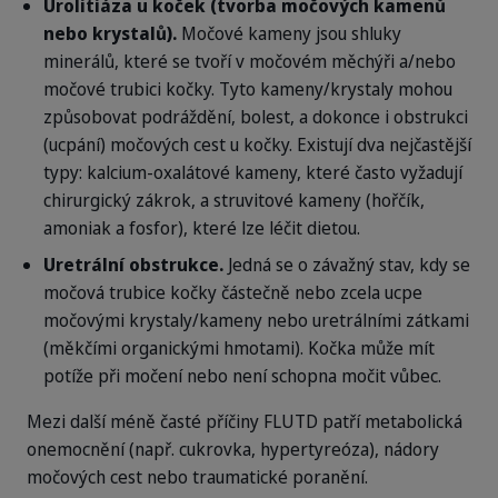
Urolitiáza u koček (tvorba močových kamenů
nebo krystalů).
Močové kameny jsou shluky
minerálů, které se tvoří v močovém měchýři a/nebo
močové trubici kočky. Tyto kameny/krystaly mohou
způsobovat podráždění, bolest, a dokonce i obstrukci
(ucpání) močových cest u kočky. Existují dva nejčastější
typy: kalcium-oxalátové kameny, které často vyžadují
chirurgický zákrok, a struvitové kameny (hořčík,
amoniak a fosfor), které lze léčit dietou.
Uretrální obstrukce.
Jedná se o závažný stav, kdy se
močová trubice kočky částečně nebo zcela ucpe
močovými krystaly/kameny nebo uretrálními zátkami
(měkčími organickými hmotami). Kočka může mít
potíže při močení nebo není schopna močit vůbec.
Mezi další méně časté příčiny FLUTD patří metabolická
onemocnění (např. cukrovka, hypertyreóza), nádory
močových cest nebo traumatické poranění.