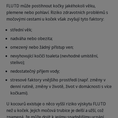
FLUTD může postihnout kočky jakéhokoli věku,
plemene nebo pohlaví. Riziko zdravotních problémů s
močovými cestami u koček však zvyšují tyto faktory:
střední věk;
nadváha nebo obezita;
omezený nebo žádný přístup ven;
nevyhovující kočičí toaleta (nevhodné umístění,
stelivo);
nedostatečný příjem vody;
stresové faktory vnějšího prostředí (např. změny v
denní rutině, změny v životě, život v domácnosti s více
kočkami).
U kocourů existuje o něco vyšší riziko výskytu FLUTD
než u koček. Jejich močová trubice je delší a užší, což
znamená, že může dojít k jejímu snadnějšímu ucpání.