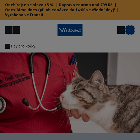
Odebírejte se slevou 5 %. | Doprava zdarma nad 799 Kč. |
Odesíláme dnes (při objednávce do 14:00 ve všední dny)! |
Vyrobeno ve Francii
Menu
Můj účet
Hledat
Košík
Tipy pro kočky
Vet menu
Potřebujete pomoc?