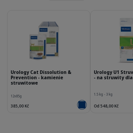
Podrobnosti
Podrobnosti
363009_Packshot_HPM-Wet-U_cat-85g_face.
Urology Cat Dissolution &
Urology U1 Struv
Prevention - kamienie
- na struwity dl
struwitowe
1.5 kg - 3 kg
12x85g
385,00 Kč
Od 548,00 Kč
Přidat do košíku