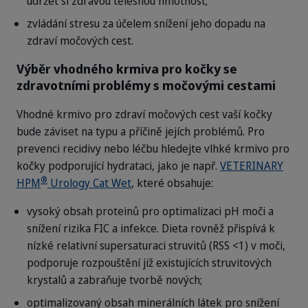
udržet si zdravou tělesnou hmotnost;
zvládání stresu za účelem snížení jeho dopadu na
zdraví močových cest.
Výběr vhodného krmiva pro kočky se
zdravotními problémy s močovými cestami
Vhodné krmivo pro zdraví močových cest vaší kočky
bude záviset na typu a příčině jejích problémů. Pro
prevenci recidivy nebo léčbu hledejte vlhké krmivo pro
kočky podporující hydrataci, jako je např.
VETERINARY
®
HPM
Urology Cat Wet
, které obsahuje:
vysoký obsah proteinů pro optimalizaci pH moči a
snížení rizika FIC a infekce. Dieta rovněž přispívá k
nízké relativní supersaturaci struvitů (RSS <1) v moči,
podporuje rozpouštění již existujících struvitových
krystalů a zabraňuje tvorbě nových;
optimalizovaný obsah minerálních látek pro snížení