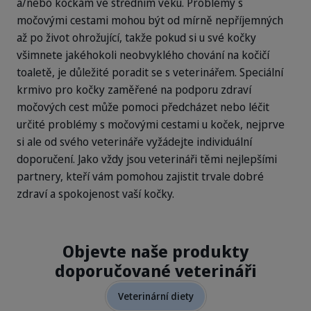
a/nebo kočkám ve středním věku. Problémy s
močovými cestami mohou být od mírně nepříjemných
až po život ohrožující, takže pokud si u své kočky
všimnete jakéhokoli neobvyklého chování na kočičí
toaletě, je důležité poradit se s veterinářem. Speciální
krmivo pro kočky zaměřené na podporu zdraví
močových cest může pomoci předcházet nebo léčit
určité problémy s močovými cestami u koček, nejprve
si ale od svého veterináře vyžádejte individuální
doporučení. Jako vždy jsou veterináři těmi nejlepšími
partnery, kteří vám pomohou zajistit trvale dobré
zdraví a spokojenost vaší kočky.
Objevte naše produkty
doporučované veterináři
Veterinární diety