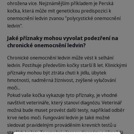
ohrožena více. Nejznámějším příkladem je Perská
kočka, která může mít genetickou predispozici k
onemocnění ledvin zvanou "polycystické onemocnění
ledvin".
Jaké příznaky mohou vyvolat podezření na
chronické onemocnění ledvin?
Chronické onemocnění ledvin může vést k selhání
ledvin. Postihuje především kočky starší 8 let. Klinickými
příznaky mohou být ztráta chuti k jídlu, úbytek
hmotnosti, nadměrná žíznivost, zvýšené vylučování
moči...
Pokud vaše kočka vykazuje tyto příznaky, je vhodné
navštívit veterináře, který stanoví diagnózu. Veterinář
možná bude muset provést další testy, například odběr
krve nebo moči. Fungování ledvin je také možné
sledovat pravidelným prováděním krevních testů u
starších koček. To umožní včasnou diagnózu a účinnější