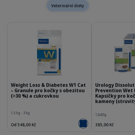
Veterinární diety
Podrobnosti
Podrobnosti
Bag_HPM-W1_cat_face_Packaging-without-kg
Weight Loss & Diabetes W1 Cat
Urology Dissolut
– Granule pro kočky s obezitou
Prevention Wet 
(>30 %) a cukrovkou
Kapsičky pro ko
kameny (struvity
1.5 kg - 3 kg
12x85g
Od 548,00 Kč
385,00 Kč
Přidat do košíku