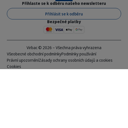
Přihlaste se k odběru našeho newsletteru
Přihlásit se k odběru
Bezpečné platby
Virbac © 2026 – Všechna práva vyhrazena
Všeobecné obchodní podmínky
Podmínky používání
Právní upozornění
Zásady ochrany osobních údajů a cookies
Cookies