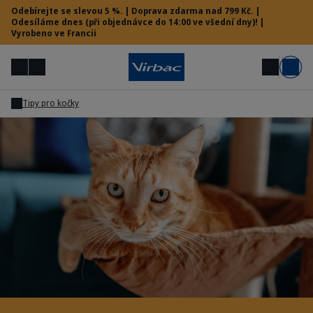
Odebírejte se slevou 5 %. | Doprava zdarma nad 799 Kč. |
Odesíláme dnes (při objednávce do 14:00 ve všední dny)! |
Vyrobeno ve Francii
Menu
Můj účet
Hledat
Košík
Tipy pro kočky
Vet menu
Potřebujete pomoc?