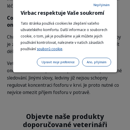
léčbu onemocnění hned od počátku.
Nepřijímám
Virbac respektuje Vaše soukromí
Co když má moje kočka chronické
Tato stránka používá cookies ke zlepšení vašeho
onemocnění ledvin?
uživatelského komfortu. Další informace o souborech
cookie, o tom, jak je používáme a jak můžete jejich
Chronické onemocnění ledvin nelze vyléčit. Cílem léčby
Cat_senior cat looking at the camera
používání kontrolovat, naleznete v našich zásadách
je zpomalit progresi onemocnění, aby kočka mohla žít
používání
souborů cookie
.
déle.
Upravit moje preference
Ano, přijímám
Veterinární lékař předepíše přípravky podle stadia
onemocnění. Pro úpravu terapie bude nutné pravidelné
sledování. Jinými slovy, ledviny již nejsou schopny
regulovat koncentraci fosforu v krvi. Je proto nutné co
nejvíce omezit příjem fosforu v potravě.
Objevte naše produkty
doporučované veterináři