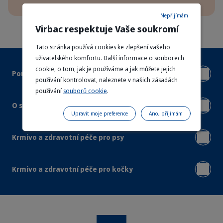
Nepřijímám
Virbac respektuje Vaše soukromí
Tato stránka používá cookies ke zlepšení vašeho
uživatelského komfortu. Další informace o souborech
cookie, o tom, jak je používáme a jak můžete jejich
Pomoc a podpora
používání kontrolovat, naleznete v našich zásadách
používání
souborů cookie
.
O společnosti Virbac
Upravit moje preference
Ano, přijímám
Krmivo a zdravotní péče pro psy
Krmivo a zdravotní péče pro kočky
Instagram
Facebook