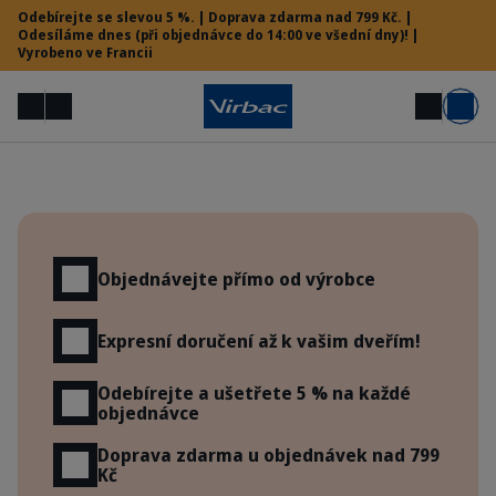
Odebírejte se slevou 5 %. | Doprava zdarma nad 799 Kč. |
Odesíláme dnes (při objednávce do 14:00 ve všední dny)! |
Vyrobeno ve Francii
Menu
Můj účet
Hledat
Košík
Vet menu
Výhody
Objednávejte přímo od výrobce
Potřebujete pomoc?
Expresní doručení až k vašim dveřím!
Odebírejte a ušetřete 5 % na každé
objednávce
Doprava zdarma u objednávek nad 799
Kč